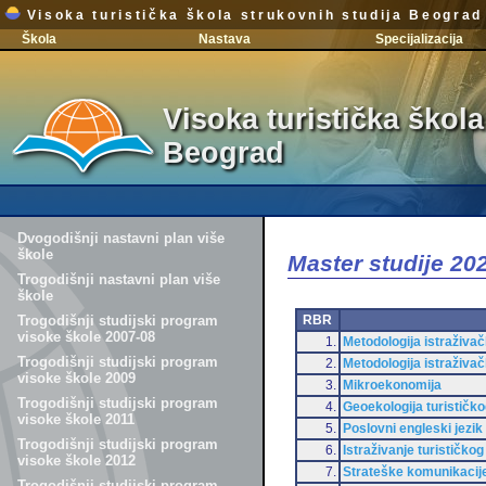
Visoka turistička škola strukovnih studija Beograd
Škola
Nastava
Specijalizacija
Visoka turistička škola
Beograd
Dvogodišnji nastavni plan više
škole
Master studije 2
Trogodišnji nastavni plan više
škole
RBR
Trogodišnji studijski program
visoke škole 2007-08
1.
Metodologija istraživa
Trogodišnji studijski program
2.
Metodologija istraživa
visoke škole 2009
3.
Mikroekonomija
Trogodišnji studijski program
4.
Geoekologija turističk
visoke škole 2011
5.
Poslovni engleski jezik
Trogodišnji studijski program
6.
Istraživanje turističkog 
visoke škole 2012
7.
Strateške komunikacij
Trogodišnji studijski program