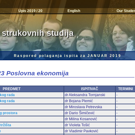
Upis 2019 / 20
English
Our Stude
 strukovnih studija
Raspored polaganja ispita za JANUAR 2019
023 Poslovna ekonomija
PREDMET
ISPITIVAČ
TERMINI
čkog rada
dr Aleksandra Tornjanski
-
čkog rada
dr Bojana Plemić
-
dr Miroslava Petrevska
-
og prostora
dr Dario Šimičević
-
dr Milina Kosanović
-
tržišta
dr Violeta Tošić
-
e
dr Vladimir Pavković
-