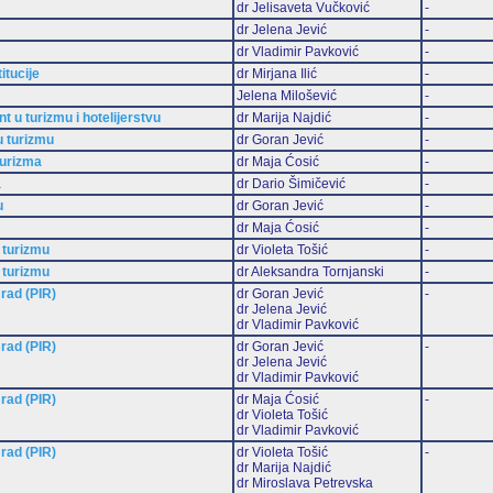
dr Jelisaveta Vučković
-
dr Jelena Jević
-
dr Vladimir Pavković
-
titucije
dr Mirjana Ilić
-
Jelena Milošević
-
 u turizmu i hotelijerstvu
dr Marija Najdić
-
u turizmu
dr Goran Jević
-
turizma
dr Maja Ćosić
-
a
dr Dario Šimičević
-
u
dr Goran Jević
-
dr Maja Ćosić
-
 turizmu
dr Violeta Tošić
-
 turizmu
dr Aleksandra Tornjanski
-
 rad (PIR)
dr Goran Jević
-
dr Jelena Jević
dr Vladimir Pavković
 rad (PIR)
dr Goran Jević
-
dr Jelena Jević
dr Vladimir Pavković
 rad (PIR)
dr Maja Ćosić
-
dr Violeta Tošić
dr Vladimir Pavković
 rad (PIR)
dr Violeta Tošić
-
dr Marija Najdić
dr Miroslava Petrevska