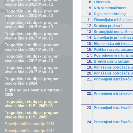
8.
Liderstvo
visoke škole 2015 Modul 1
9.
Krizni menadžment
Trogodišnji studijski program
10.
Digitalni marketing
visoke škole 2015 Modul 2
11.
Finansijska tržišta i ins
Trogodišnji studijski program
12.
Stručna praksa 1
visoke škole 2015 Modul 3
13.
Strategijski menadžment
Trogodišnji studijski program
14.
Upravljanje prihodima 
visoke škole 2017 Modul 1
15.
Ekonomska održivost 
Trogodišnji studijski program
visoke škole 2017 Modul 2
16.
Politika razvoja turizm
17.
Posredovanje u turizm
Trogodišnji studijski program
visoke škole 2017 Modul 3
18.
Brendiranje u turizmu
19.
Ponašanje potrošača u
Trogodišnji studijski program
visoke škole 2017 Modul 4
20.
Ponašanje potrošača u
Trogodišnji studijski program
21.
Primenjeni istraživački
visoke škole 2024
Digitalno poslovanje u turizmu
22.
Primenjeni istraživački
2026
Trogodišnji studijski program
visoke škole DIPL 2007-08
23.
Primenjeni istraživački
Trogodišnji studijski program
visoke škole DIPL 2009
24.
Primenjeni istraživački
Specijalističke studije 2011
Specijalističke studije 2014