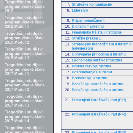
Trogodišnji studijski
7.
Strateške komunikacije
program visoke škole
8.
Liderstvo
2012
Trogodišnji studijski
9.
Krizni menadžment
program visoke škole
10.
Digitalni marketing
2015 Modul 1
11.
Finansijska tržišta i institucije
Trogodišnji studijski
program visoke škole
12.
Stručna praksa 1
2015 Modul 2
13.
Strategijski menadžment u turizmu i
hotelijerstvu
Trogodišnji studijski
program visoke škole
14.
Upravljanje prihodima u turizmu
2015 Modul 3
15.
Ekonomska održivost turizma
Trogodišnji studijski
16.
Politika razvoja turizma
program visoke škole
17.
Posredovanje u turizmu
2017 Modul 1
18.
Brendiranje u turizmu
Trogodišnji studijski
19.
Ponašanje potrošača u turizmu
program visoke škole
2017 Modul 2
20.
Ponašanje potrošača u turizmu
Trogodišnji studijski
21.
Primenjeni istraživački rad (PIR)
program visoke škole
2017 Modul 3
Trogodišnji studijski
22.
Primenjeni istraživački rad (PIR)
program visoke škole
2017 Modul 4
Trogodišnji studijski
program visoke škole
23.
Primenjeni istraživački rad (PIR)