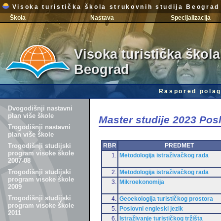
Visoka turistička škola strukovnih studija Beograd
Škola
Nastava
Specijalizacija
Visoka turistička škola
Beograd
Raspored polag
Dvogodišnji nastavni
plan više škole
Master studije 2023 Po
Trogodišnji nastavni
plan više škole
RBR
PREDMET
Trogodišnji studijski
program visoke škole
1.
Metodologija istraživačkog rada
2007-08
Trogodišnji studijski
2.
Metodologija istraživačkog rada
program visoke škole
3.
Mikroekonomija
2009
Trogodišnji studijski
4.
Geoekologija turističkog prostora
program visoke škole
5.
Poslovni engleski jezik
2011
6.
Istraživanje turističkog tržišta