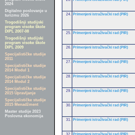
2024
Digitalno poslovanje u
24.
Primenjeni istraživački rad (PIR)
turizmu 2026
Trogodišnji studijski
program visoke škole
DIPL 2007-08
25.
Primenjeni istraživački rad (PIR)
Trogodišnji studijski
program visoke škole
DIPL 2009
26.
Primenjeni istraživački rad (PIR)
Specijalističke studije
2011
27.
Primenjeni istraživački rad (PIR)
Specijalističke studije
2014 Modul 1
28.
Primenjeni istraživački rad (PIR)
Specijalističke studije
2014 Modul 2
Specijalističke studije
29.
Primenjeni istraživački rad (PIR)
2015 Upravljanje
Specijalističke studije
2015 Menadžment
30.
Primenjeni istraživački rad (PIR)
Master studije 2023
Poslovna ekonomija
31.
Primenjeni istraživački rad (PIR)
32.
Primenjeni istraživački rad (PIR)