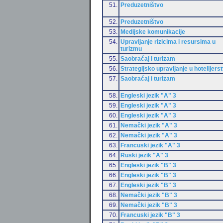
51.
Preduzetništvo
52.
Preduzetništvo
53.
Medijske komunikacije
54.
Upravljanje rizicima i resursima u
turizmu
55.
Saobraćaj i turizam
56.
Strategijsko upravljanje u hotelijers
57.
Saobraćaj i turizam
58.
Engleski jezik "A" 3
59.
Engleski jezik "A" 3
60.
Engleski jezik "A" 3
61.
Nemački jezik "A" 3
62.
Nemački jezik "A" 3
63.
Francuski jezik "A" 3
64.
Ruski jezik "A" 3
65.
Engleski jezik "B" 3
66.
Engleski jezik "B" 3
67.
Engleski jezik "B" 3
68.
Nemački jezik "B" 3
69.
Nemački jezik "B" 3
70.
Francuski jezik "B" 3