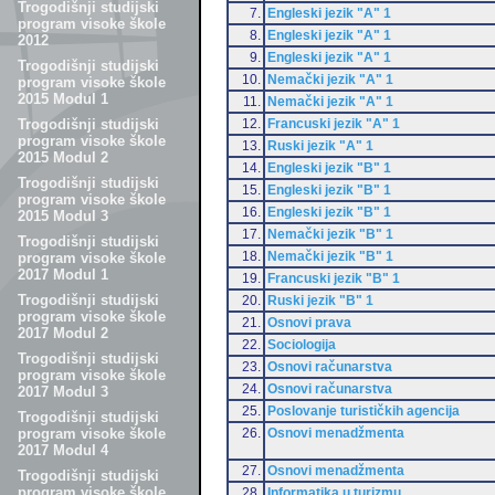
Trogodišnji studijski
7.
Engleski jezik "A" 1
program visoke škole
8.
Engleski jezik "A" 1
2012
9.
Engleski jezik "A" 1
Trogodišnji studijski
10.
Nemački jezik "A" 1
program visoke škole
2015 Modul 1
11.
Nemački jezik "A" 1
12.
Francuski jezik "A" 1
Trogodišnji studijski
program visoke škole
13.
Ruski jezik "A" 1
2015 Modul 2
14.
Engleski jezik "B" 1
Trogodišnji studijski
15.
Engleski jezik "B" 1
program visoke škole
16.
Engleski jezik "B" 1
2015 Modul 3
17.
Nemački jezik "B" 1
Trogodišnji studijski
18.
Nemački jezik "B" 1
program visoke škole
2017 Modul 1
19.
Francuski jezik "B" 1
Trogodišnji studijski
20.
Ruski jezik "B" 1
program visoke škole
21.
Osnovi prava
2017 Modul 2
22.
Sociologija
Trogodišnji studijski
23.
Osnovi računarstva
program visoke škole
24.
Osnovi računarstva
2017 Modul 3
25.
Poslovanje turističkih agencija
Trogodišnji studijski
26.
Osnovi menadžmenta
program visoke škole
2017 Modul 4
27.
Osnovi menadžmenta
Trogodišnji studijski
program visoke škole
28.
Informatika u turizmu