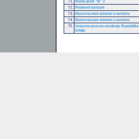
71.
Ruski jezik "B" 3
72.
Poslovni turizam
73.
Rezervacioni sistemi u turizmu
74.
Rezervacioni sistemi u turizmu
75.
Ustavno-pravno uređenje Republike
Srbije