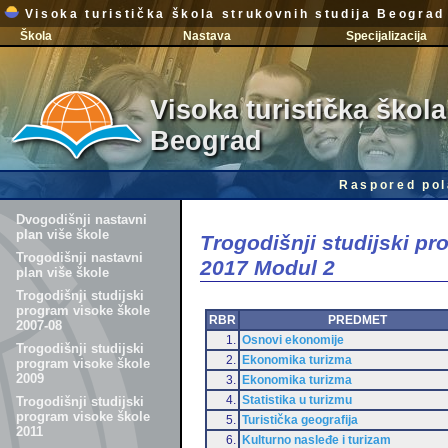
Visoka turistička škola strukovnih studija Beograd
Škola
Nastava
Specijalizacija
Visoka turistička škola
Beograd
Raspored pol
Dvogodišnji nastavni
plan više škole
Trogodišnji studijski p
Trogodišnji nastavni
2017 Modul 2
plan više škole
Trogodišnji studijski
program visoke škole
RBR
PREDMET
2007-08
1.
Osnovi ekonomije
Trogodišnji studijski
2.
Ekonomika turizma
program visoke škole
2009
3.
Ekonomika turizma
4.
Statistika u turizmu
Trogodišnji studijski
program visoke škole
5.
Turistička geografija
2011
6.
Kulturno nasleđe i turizam