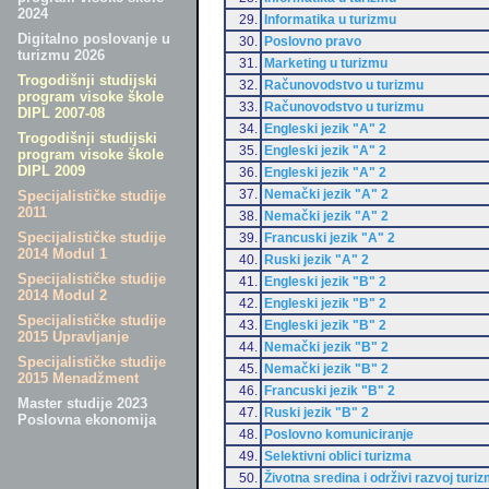
2024
29.
Informatika u turizmu
Digitalno poslovanje u
30.
Poslovno pravo
turizmu 2026
31.
Marketing u turizmu
Trogodišnji studijski
32.
Računovodstvo u turizmu
program visoke škole
33.
Računovodstvo u turizmu
DIPL 2007-08
34.
Engleski jezik "A" 2
Trogodišnji studijski
35.
Engleski jezik "A" 2
program visoke škole
DIPL 2009
36.
Engleski jezik "A" 2
37.
Nemački jezik "A" 2
Specijalističke studije
2011
38.
Nemački jezik "A" 2
Specijalističke studije
39.
Francuski jezik "A" 2
2014 Modul 1
40.
Ruski jezik "A" 2
Specijalističke studije
41.
Engleski jezik "B" 2
2014 Modul 2
42.
Engleski jezik "B" 2
Specijalističke studije
43.
Engleski jezik "B" 2
2015 Upravljanje
44.
Nemački jezik "B" 2
Specijalističke studije
45.
Nemački jezik "B" 2
2015 Menadžment
46.
Francuski jezik "B" 2
Master studije 2023
47.
Ruski jezik "B" 2
Poslovna ekonomija
48.
Poslovno komuniciranje
49.
Selektivni oblici turizma
50.
Životna sredina i održivi razvoj turi