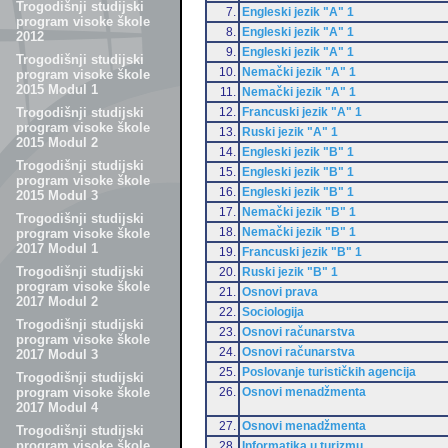
Trogodišnji studijski
7.
Engleski jezik "A" 1
program visoke škole
8.
Engleski jezik "A" 1
2012
9.
Engleski jezik "A" 1
Trogodišnji studijski
10.
Nemački jezik "A" 1
program visoke škole
2015 Modul 1
11.
Nemački jezik "A" 1
12.
Francuski jezik "A" 1
Trogodišnji studijski
program visoke škole
13.
Ruski jezik "A" 1
2015 Modul 2
14.
Engleski jezik "B" 1
Trogodišnji studijski
15.
Engleski jezik "B" 1
program visoke škole
16.
Engleski jezik "B" 1
2015 Modul 3
17.
Nemački jezik "B" 1
Trogodišnji studijski
18.
Nemački jezik "B" 1
program visoke škole
2017 Modul 1
19.
Francuski jezik "B" 1
Trogodišnji studijski
20.
Ruski jezik "B" 1
program visoke škole
21.
Osnovi prava
2017 Modul 2
22.
Sociologija
Trogodišnji studijski
23.
Osnovi računarstva
program visoke škole
24.
Osnovi računarstva
2017 Modul 3
25.
Poslovanje turističkih agencija
Trogodišnji studijski
26.
Osnovi menadžmenta
program visoke škole
2017 Modul 4
27.
Osnovi menadžmenta
Trogodišnji studijski
program visoke škole
28.
Informatika u turizmu