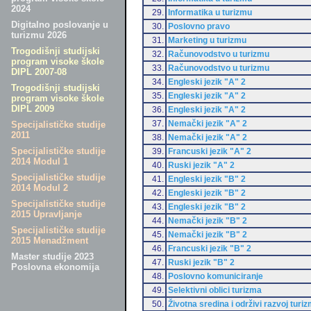
2024
29.
Informatika u turizmu
Digitalno poslovanje u
30.
Poslovno pravo
turizmu 2026
31.
Marketing u turizmu
Trogodišnji studijski
32.
Računovodstvo u turizmu
program visoke škole
33.
Računovodstvo u turizmu
DIPL 2007-08
34.
Engleski jezik "A" 2
Trogodišnji studijski
35.
Engleski jezik "A" 2
program visoke škole
DIPL 2009
36.
Engleski jezik "A" 2
37.
Nemački jezik "A" 2
Specijalističke studije
2011
38.
Nemački jezik "A" 2
Specijalističke studije
39.
Francuski jezik "A" 2
2014 Modul 1
40.
Ruski jezik "A" 2
Specijalističke studije
41.
Engleski jezik "B" 2
2014 Modul 2
42.
Engleski jezik "B" 2
Specijalističke studije
43.
Engleski jezik "B" 2
2015 Upravljanje
44.
Nemački jezik "B" 2
Specijalističke studije
45.
Nemački jezik "B" 2
2015 Menadžment
46.
Francuski jezik "B" 2
Master studije 2023
47.
Ruski jezik "B" 2
Poslovna ekonomija
48.
Poslovno komuniciranje
49.
Selektivni oblici turizma
50.
Životna sredina i održivi razvoj turi