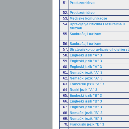
51.
Preduzetništvo
52.
Preduzetništvo
53.
Medijske komunikacije
54.
Upravljanje rizicima i resursima u
turizmu
55.
Saobraćaj i turizam
56.
Saobraćaj i turizam
57.
Strategijsko upravljanje u hotelijers
58.
Engleski jezik "A" 3
59.
Engleski jezik "A" 3
60.
Engleski jezik "A" 3
61.
Nemački jezik "A" 3
62.
Nemački jezik "A" 3
63.
Francuski jezik "A" 3
64.
Ruski jezik "A" 3
65.
Engleski jezik "B" 3
66.
Engleski jezik "B" 3
67.
Engleski jezik "B" 3
68.
Nemački jezik "B" 3
69.
Nemački jezik "B" 3
70.
Francuski jezik "B" 3