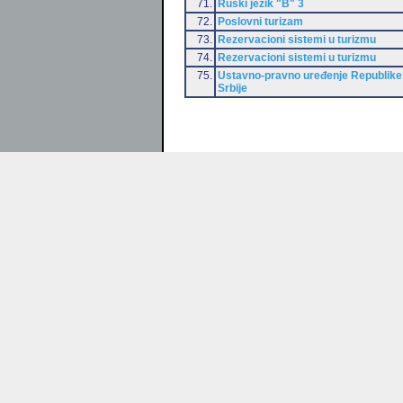
71.
Ruski jezik "B" 3
72.
Poslovni turizam
73.
Rezervacioni sistemi u turizmu
74.
Rezervacioni sistemi u turizmu
75.
Ustavno-pravno uređenje Republike
Srbije