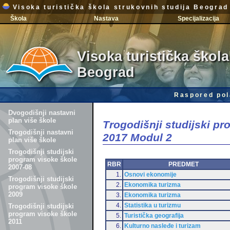
Visoka turistička škola strukovnih studija Beograd
Škola
Nastava
Specijalizacija
Visoka turistička škola
Beograd
Raspored pol
Dvogodišnji nastavni
plan više škole
Trogodišnji studijski p
Trogodišnji nastavni
2017 Modul 2
plan više škole
Trogodišnji studijski
program visoke škole
RBR
PREDMET
2007-08
1.
Osnovi ekonomije
Trogodišnji studijski
2.
Ekonomika turizma
program visoke škole
2009
3.
Ekonomika turizma
4.
Statistika u turizmu
Trogodišnji studijski
program visoke škole
5.
Turistička geografija
2011
6.
Kulturno nasleđe i turizam