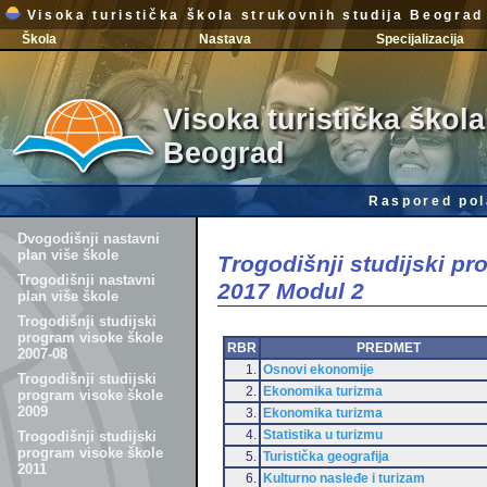
Visoka turistička škola strukovnih studija Beograd
Škola
Nastava
Specijalizacija
Visoka turistička škola
Beograd
Raspored pol
Dvogodišnji nastavni
plan više škole
Trogodišnji studijski p
Trogodišnji nastavni
2017 Modul 2
plan više škole
Trogodišnji studijski
program visoke škole
RBR
PREDMET
2007-08
1.
Osnovi ekonomije
Trogodišnji studijski
2.
Ekonomika turizma
program visoke škole
2009
3.
Ekonomika turizma
4.
Statistika u turizmu
Trogodišnji studijski
program visoke škole
5.
Turistička geografija
2011
6.
Kulturno nasleđe i turizam