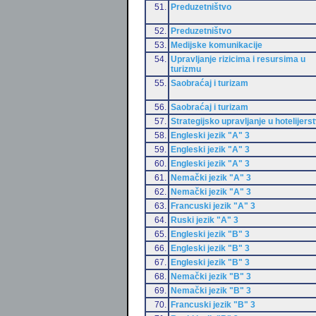
51.
Preduzetništvo
52.
Preduzetništvo
53.
Medijske komunikacije
54.
Upravljanje rizicima i resursima u
turizmu
55.
Saobraćaj i turizam
56.
Saobraćaj i turizam
57.
Strategijsko upravljanje u hotelijers
58.
Engleski jezik "A" 3
59.
Engleski jezik "A" 3
60.
Engleski jezik "A" 3
61.
Nemački jezik "A" 3
62.
Nemački jezik "A" 3
63.
Francuski jezik "A" 3
64.
Ruski jezik "A" 3
65.
Engleski jezik "B" 3
66.
Engleski jezik "B" 3
67.
Engleski jezik "B" 3
68.
Nemački jezik "B" 3
69.
Nemački jezik "B" 3
70.
Francuski jezik "B" 3