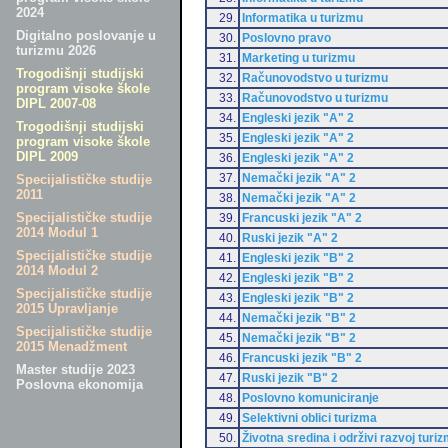
2024
29.
Informatika u turizmu
Digitalno poslovanje u
30.
Poslovno pravo
turizmu 2026
31.
Marketing u turizmu
Trogodišnji studijski
32.
Računovodstvo u turizmu
program visoke škole
33.
Računovodstvo u turizmu
DIPL 2007-08
34.
Engleski jezik "A" 2
Trogodišnji studijski
35.
Engleski jezik "A" 2
program visoke škole
DIPL 2009
36.
Engleski jezik "A" 2
37.
Nemački jezik "A" 2
Specijalističke studije
2011
38.
Nemački jezik "A" 2
Specijalističke studije
39.
Francuski jezik "A" 2
2014 Modul 1
40.
Ruski jezik "A" 2
Specijalističke studije
41.
Engleski jezik "B" 2
2014 Modul 2
42.
Engleski jezik "B" 2
Specijalističke studije
43.
Engleski jezik "B" 2
2015 Upravljanje
44.
Nemački jezik "B" 2
Specijalističke studije
45.
Nemački jezik "B" 2
2015 Menadžment
46.
Francuski jezik "B" 2
Master studije 2023
47.
Ruski jezik "B" 2
Poslovna ekonomija
48.
Poslovno komuniciranje
49.
Selektivni oblici turizma
50.
Životna sredina i održivi razvoj turi