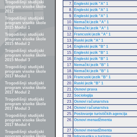
Trogodišnji studijski
7.
Engleski jezik "A" 1
program visoke škole
8.
Engleski jezik "A" 1
2012
9.
Engleski jezik "A" 1
Trogodišnji studijski
10.
Nemački jezik "A" 1
program visoke škole
2015 Modul 1
11.
Nemački jezik "A" 1
12.
Francuski jezik "A" 1
Trogodišnji studijski
program visoke škole
13.
Ruski jezik "A" 1
2015 Modul 2
14.
Engleski jezik "B" 1
Trogodišnji studijski
15.
Engleski jezik "B" 1
program visoke škole
16.
Engleski jezik "B" 1
2015 Modul 3
17.
Nemački jezik "B" 1
Trogodišnji studijski
18.
Nemački jezik "B" 1
program visoke škole
2017 Modul 1
19.
Francuski jezik "B" 1
Trogodišnji studijski
20.
Ruski jezik "B" 1
program visoke škole
21.
Osnovi prava
2017 Modul 2
22.
Sociologija
Trogodišnji studijski
23.
Osnovi računarstva
program visoke škole
24.
Osnovi računarstva
2017 Modul 3
25.
Poslovanje turističkih agencija
Trogodišnji studijski
26.
Osnovi menadžmenta
program visoke škole
2017 Modul 4
27.
Osnovi menadžmenta
Trogodišnji studijski
program visoke škole
28.
Informatika u turizmu