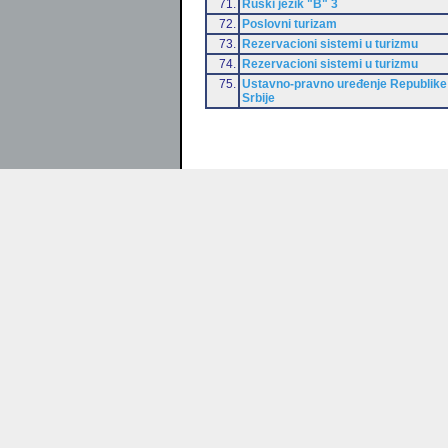
71.
Ruski jezik "B" 3
72.
Poslovni turizam
73.
Rezervacioni sistemi u turizmu
74.
Rezervacioni sistemi u turizmu
75.
Ustavno-pravno uređenje Republike
Srbije