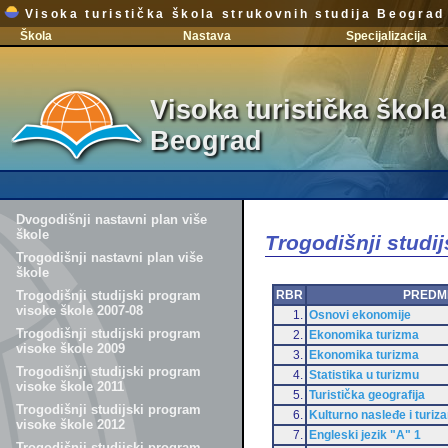
Visoka turistička škola strukovnih studija Beograd
Škola
Nastava
Specijalizacija
Visoka turistička škola
Beograd
Dvogodišnji nastavni plan više
škole
Trogodišnji studi
Trogodišnji nastavni plan više
škole
RBR
PREDM
Trogodišnji studijski program
visoke škole 2007-08
1.
Osnovi ekonomije
Trogodišnji studijski program
2.
Ekonomika turizma
visoke škole 2009
3.
Ekonomika turizma
Trogodišnji studijski program
4.
Statistika u turizmu
visoke škole 2011
5.
Turistička geografija
Trogodišnji studijski program
6.
Kulturno nasleđe i turiz
visoke škole 2012
7.
Engleski jezik "A" 1
Trogodišnji studijski program