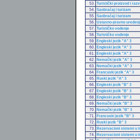
53.
Turistički proizvod i razv
54.
Saobraćaj i turizam
55.
Saobraćaj i turizam
56.
Ustavno-pravno uređenje
57.
Turističko vođenje
58.
Turističko vođenje
59.
Engleski jezik "A" 3
60.
Engleski jezik "A" 3
61.
Engleski jezik "A" 3
62.
Nemački jezik "A" 3
63.
Nemački jezik "A" 3
64.
Francuski jezik "A" 3
65.
Ruski jezik "A" 3
66.
Engleski jezik "B" 3
67.
Engleski jezik "B" 3
68.
Engleski jezik "B" 3
69.
Nemački jezik "B" 3
70.
Nemački jezik "B" 3
71.
Francuski jezik "B" 3
72.
Ruski jezik "B" 3
73.
Rezervacioni sistemi u 
74.
Rezervacioni sistemi u 