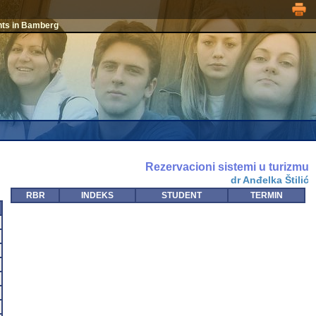
nts in Bamberg
Rezervacioni sistemi u turizmu
dr Anđelka Štilić
RBR
INDEKS
STUDENT
TERMIN