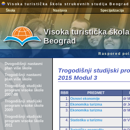
Visoka turistička škola strukovnih studija Beograd
Škola
Nastava
Specijalizacija
Visoka turistička škola
Beograd
Raspored pol
Dvogodišnji nastavni
plan više škole
Trogodišnji studijski p
Trogodišnji nastavni
2015 Modul 3
plan više škole
Trogodišnji studijski
program visoke škole
RBR
PREDMET
2007-08
1.
Osnovi ekonomije
dr M
Trogodišnji studijski
2.
Ekonomika turizma
dr J
program visoke škole
2009
3.
Ekonomika turizma
dr 
Trogodišnji studijski
4.
Statistika u turizmu
dr V
program visoke škole
2011
5.
Turistička geografija
dr D