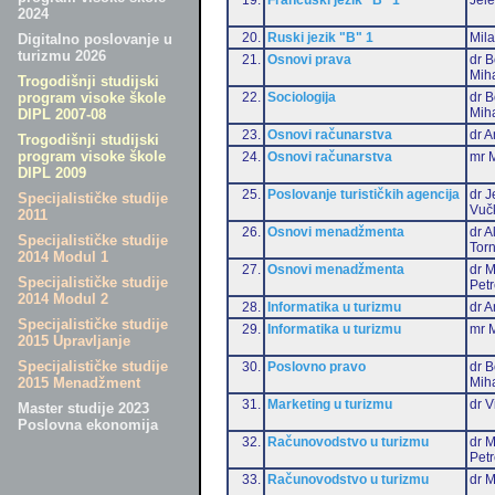
2024
20.
Ruski jezik "B" 1
Mil
Digitalno poslovanje u
turizmu 2026
21.
Osnovi prava
dr B
Miha
Trogodišnji studijski
22.
Sociologija
dr B
program visoke škole
Miha
DIPL 2007-08
23.
Osnovi računarstva
dr A
Trogodišnji studijski
program visoke škole
24.
Osnovi računarstva
mr M
DIPL 2009
25.
Poslovanje turističkih agencija
dr J
Specijalističke studije
Vuč
2011
26.
Osnovi menadžmenta
dr 
Specijalističke studije
Torn
2014 Modul 1
27.
Osnovi menadžmenta
dr M
Specijalističke studije
Pet
2014 Modul 2
28.
Informatika u turizmu
dr A
Specijalističke studije
29.
Informatika u turizmu
mr M
2015 Upravljanje
Specijalističke studije
30.
Poslovno pravo
dr B
Miha
2015 Menadžment
31.
Marketing u turizmu
dr V
Master studije 2023
Poslovna ekonomija
32.
Računovodstvo u turizmu
dr M
Pet
33.
Računovodstvo u turizmu
dr M