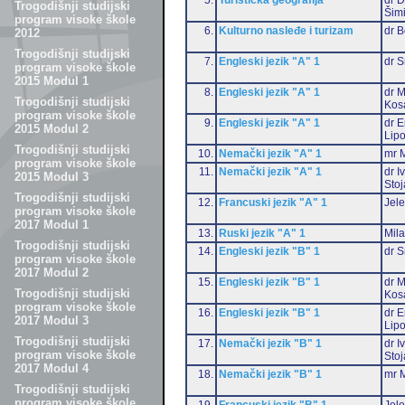
Trogodišnji studijski
Šim
program visoke škole
6.
Kulturno nasleđe i turizam
dr 
2012
Trogodišnji studijski
7.
Engleski jezik "A" 1
dr S
program visoke škole
2015 Modul 1
8.
Engleski jezik "A" 1
dr M
Trogodišnji studijski
Kos
program visoke škole
9.
Engleski jezik "A" 1
dr E
2015 Modul 2
Lip
Trogodišnji studijski
10.
Nemački jezik "A" 1
mr M
program visoke škole
11.
Nemački jezik "A" 1
dr I
2015 Modul 3
Stoj
Trogodišnji studijski
12.
Francuski jezik "A" 1
Jele
program visoke škole
2017 Modul 1
13.
Ruski jezik "A" 1
Mil
Trogodišnji studijski
14.
Engleski jezik "B" 1
dr S
program visoke škole
2017 Modul 2
15.
Engleski jezik "B" 1
dr M
Trogodišnji studijski
Kos
program visoke škole
16.
Engleski jezik "B" 1
dr E
2017 Modul 3
Lip
Trogodišnji studijski
17.
Nemački jezik "B" 1
dr I
program visoke škole
Stoj
2017 Modul 4
18.
Nemački jezik "B" 1
mr M
Trogodišnji studijski
program visoke škole
19.
Francuski jezik "B" 1
Jele