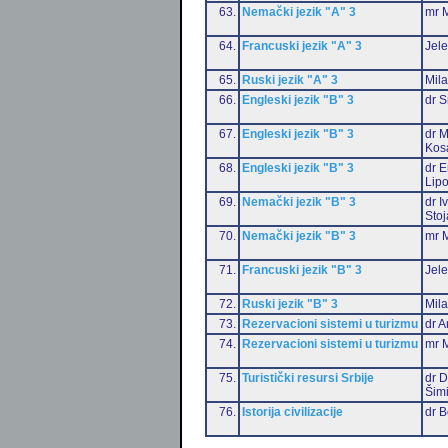
63.
Nemački jezik "A" 3
mr M
64.
Francuski jezik "A" 3
Jele
65.
Ruski jezik "A" 3
Mil
66.
Engleski jezik "B" 3
dr S
67.
Engleski jezik "B" 3
dr M
Kos
68.
Engleski jezik "B" 3
dr E
Lip
69.
Nemački jezik "B" 3
dr I
Stoj
70.
Nemački jezik "B" 3
mr M
71.
Francuski jezik "B" 3
Jele
72.
Ruski jezik "B" 3
Mil
73.
Rezervacioni sistemi u turizmu
dr A
74.
Rezervacioni sistemi u turizmu
mr M
75.
Turistički resursi Srbije
dr D
Šim
76.
Istorija civilizacije
dr 