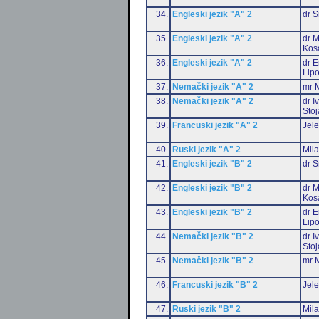
34.
Engleski jezik "A" 2
dr S
35.
Engleski jezik "A" 2
dr M
Kos
36.
Engleski jezik "A" 2
dr E
Lip
37.
Nemački jezik "A" 2
mr M
38.
Nemački jezik "A" 2
dr I
Stoj
39.
Francuski jezik "A" 2
Jele
40.
Ruski jezik "A" 2
Mil
41.
Engleski jezik "B" 2
dr S
42.
Engleski jezik "B" 2
dr M
Kos
43.
Engleski jezik "B" 2
dr E
Lip
44.
Nemački jezik "B" 2
dr I
Stoj
45.
Nemački jezik "B" 2
mr M
46.
Francuski jezik "B" 2
Jele
47.
Ruski jezik "B" 2
Mil