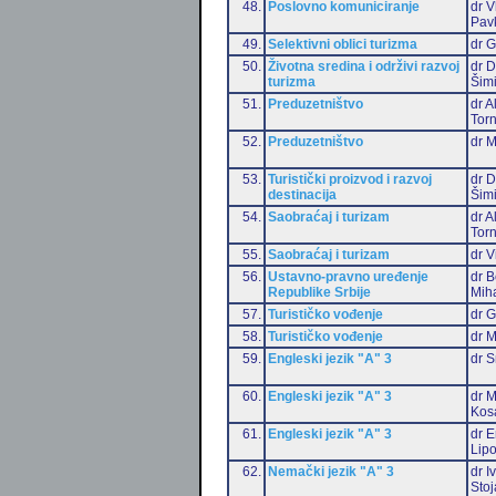
48.
Poslovno komuniciranje
dr V
Pav
49.
Selektivni oblici turizma
dr G
50.
Životna sredina i održivi razvoj
dr D
turizma
Šim
51.
Preduzetništvo
dr 
Torn
52.
Preduzetništvo
dr 
53.
Turistički proizvod i razvoj
dr D
destinacija
Šim
54.
Saobraćaj i turizam
dr 
Torn
55.
Saobraćaj i turizam
dr V
56.
Ustavno-pravno uređenje
dr B
Republike Srbije
Miha
57.
Turističko vođenje
dr G
58.
Turističko vođenje
dr M
59.
Engleski jezik "A" 3
dr S
60.
Engleski jezik "A" 3
dr M
Kos
61.
Engleski jezik "A" 3
dr E
Lip
62.
Nemački jezik "A" 3
dr I
Stoj