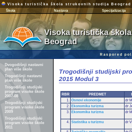
Visoka turistička škola strukovnih studija Beograd
Škola
Nastava
Specijalizacija
Visoka turistička škola
Beograd
Raspored pol
Dvogodišnji nastavni
plan više škole
Trogodišnji studijski p
Trogodišnji nastavni
2015 Modul 3
plan više škole
Trogodišnji studijski
program visoke škole
RBR
PREDMET
2007-08
1.
Osnovi ekonomije
dr M
Trogodišnji studijski
2.
Ekonomika turizma
dr J
program visoke škole
2009
3.
Ekonomika turizma
dr 
Trogodišnji studijski
4.
Statistika u turizmu
dr V
program visoke škole
2011
5.
Turistička geografija
dr D