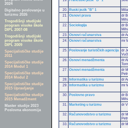
2024
20.
Ruski jezik "B" 1
Mil
Digitalno poslovanje u
turizmu 2026
21.
Osnovi prava
dr B
Miha
Trogodišnji studijski
22.
Sociologija
dr B
program visoke škole
Miha
DIPL 2007-08
23.
Osnovi računarstva
dr A
Trogodišnji studijski
program visoke škole
24.
Osnovi računarstva
mr M
DIPL 2009
25.
Poslovanje turističkih agencija
dr J
Specijalističke studije
Vuč
2011
26.
Osnovi menadžmenta
dr 
Specijalističke studije
Torn
2014 Modul 1
27.
Osnovi menadžmenta
dr M
Specijalističke studije
Pet
2014 Modul 2
28.
Informatika u turizmu
dr A
Specijalističke studije
29.
Informatika u turizmu
mr M
2015 Upravljanje
Specijalističke studije
30.
Poslovno pravo
dr B
Miha
2015 Menadžment
31.
Marketing u turizmu
dr V
Master studije 2023
Poslovna ekonomija
32.
Računovodstvo u turizmu
dr M
Pet
33.
Računovodstvo u turizmu
dr M