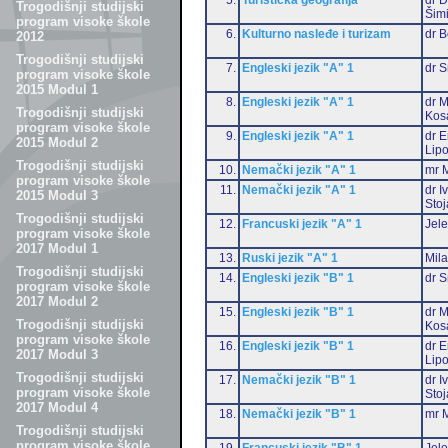
Trogodišnji studijski
Šim
program visoke škole
6.
Kulturno nasleđe i turizam
dr 
2012
Trogodišnji studijski
7.
Engleski jezik "A" 1
dr S
program visoke škole
2015 Modul 1
8.
Engleski jezik "A" 1
dr M
Trogodišnji studijski
Kos
program visoke škole
9.
Engleski jezik "A" 1
dr E
2015 Modul 2
Lip
Trogodišnji studijski
10.
Nemački jezik "A" 1
mr M
program visoke škole
11.
Nemački jezik "A" 1
dr I
2015 Modul 3
Stoj
Trogodišnji studijski
12.
Francuski jezik "A" 1
Jele
program visoke škole
2017 Modul 1
13.
Ruski jezik "A" 1
Mil
Trogodišnji studijski
14.
Engleski jezik "B" 1
dr S
program visoke škole
2017 Modul 2
15.
Engleski jezik "B" 1
dr M
Trogodišnji studijski
Kos
program visoke škole
16.
Engleski jezik "B" 1
dr E
2017 Modul 3
Lip
Trogodišnji studijski
17.
Nemački jezik "B" 1
dr I
program visoke škole
Stoj
2017 Modul 4
18.
Nemački jezik "B" 1
mr M
Trogodišnji studijski
program visoke škole
19.
Francuski jezik "B" 1
Jele