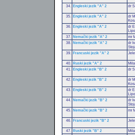
34.
Engleski jezik "A" 2
dr S
35.
Engleski jezik "A" 2
dr M
Kos
36.
Engleski jezik "A" 2
dr E
Lip
37.
Nemački jezik "A" 2
mr M
38.
Nemački jezik "A" 2
dr I
Stoj
39.
Francuski jezik "A" 2
Jele
40.
Ruski jezik "A" 2
Mil
41.
Engleski jezik "B" 2
dr S
42.
Engleski jezik "B" 2
dr M
Kos
43.
Engleski jezik "B" 2
dr E
Lip
44.
Nemački jezik "B" 2
dr I
Stoj
45.
Nemački jezik "B" 2
mr M
46.
Francuski jezik "B" 2
Jele
47.
Ruski jezik "B" 2
Mil