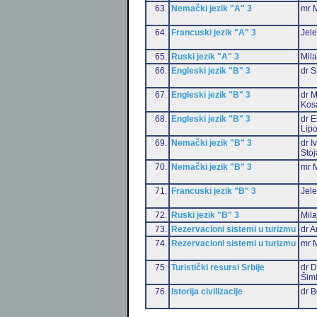
63.
Nemački jezik "A" 3
mr M
64.
Francuski jezik "A" 3
Jele
65.
Ruski jezik "A" 3
Mil
66.
Engleski jezik "B" 3
dr S
67.
Engleski jezik "B" 3
dr M
Kos
68.
Engleski jezik "B" 3
dr E
Lip
69.
Nemački jezik "B" 3
dr I
Stoj
70.
Nemački jezik "B" 3
mr M
71.
Francuski jezik "B" 3
Jele
72.
Ruski jezik "B" 3
Mil
73.
Rezervacioni sistemi u turizmu
dr A
74.
Rezervacioni sistemi u turizmu
mr M
75.
Turistički resursi Srbije
dr D
Šim
76.
Istorija civilizacije
dr 