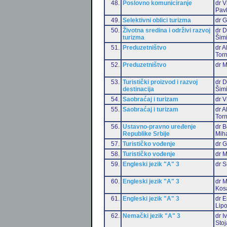
48.
Poslovno komuniciranje
dr V
Pav
49.
Selektivni oblici turizma
dr G
50.
Životna sredina i održivi razvoj
dr D
turizma
Šim
51.
Preduzetništvo
dr 
Torn
52.
Preduzetništvo
dr 
53.
Turistički proizvod i razvoj
dr D
destinacija
Šim
54.
Saobraćaj i turizam
dr V
55.
Saobraćaj i turizam
dr 
Torn
56.
Ustavno-pravno uređenje
dr B
Republike Srbije
Miha
57.
Turističko vođenje
dr G
58.
Turističko vođenje
dr M
59.
Engleski jezik "A" 3
dr S
60.
Engleski jezik "A" 3
dr M
Kos
61.
Engleski jezik "A" 3
dr E
Lip
62.
Nemački jezik "A" 3
dr I
Stoj