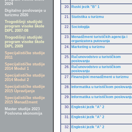
2024
20.
Ruski jezik "B" 1
Digitalno poslovanje u
turizmu 2026
21.
Statistika u turizmu
Trogodišnji studijski
program visoke škole
22.
Sociologija
DIPL 2007-08
23.
Menadžment turističkih agencija i
Trogodišnji studijski
organizatora putovanja
program visoke škole
DIPL 2009
24.
Marketing u turizmu
Specijalističke studije
25.
Računovodstvo u turističkom
2011
poslovanju
Specijalističke studije
26.
Računovodstvo u turističkom
2014 Modul 1
poslovanju
Specijalističke studije
27.
Finansijski menadžment u turizmu
2014 Modul 2
Specijalističke studije
28.
Informatika u turističkom poslovanj
2015 Upravljanje
29.
Informatika u turističkom poslovanj
Specijalističke studije
2015 Menadžment
30.
Engleski jezik "A" 2
Master studije 2023
Poslovna ekonomija
31.
Engleski jezik "A" 2
32.
Engleski jezik "A" 2