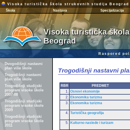
Visoka turistička škola strukovnih studija Beograd
Škola
Nastava
Specijalizacija
Visoka turistička škola
Beograd
Raspored pol
Dvogodišnji nastavni
plan više škole
Trogodišnji nastavni pla
Trogodišnji nastavni
plan više škole
RBR
PREDMET
Trogodišnji studijski
program visoke škole
1.
Osnovi ekonomije
2007-08
2.
Ekonomika turizma
Trogodišnji studijski
3.
Ekonomika turizma
program visoke škole
2009
4.
Turistička geografija
Trogodišnji studijski
program visoke škole
5.
Kulturno nasleđe i turizam
2011