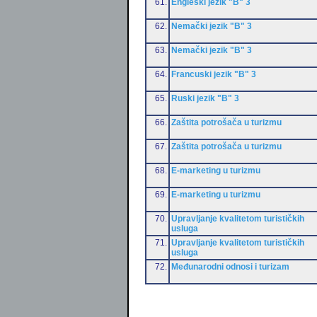
61.
Engleski jezik "B" 3
62.
Nemački jezik "B" 3
63.
Nemački jezik "B" 3
64.
Francuski jezik "B" 3
65.
Ruski jezik "B" 3
66.
Zaštita potrošača u turizmu
67.
Zaštita potrošača u turizmu
68.
E-marketing u turizmu
69.
E-marketing u turizmu
70.
Upravljanje kvalitetom turističkih
usluga
71.
Upravljanje kvalitetom turističkih
usluga
72.
Međunarodni odnosi i turizam