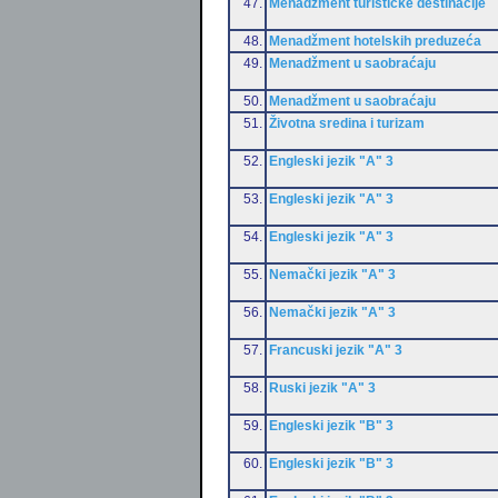
47.
Menadžment turističke destinacije
48.
Menadžment hotelskih preduzeća
49.
Menadžment u saobraćaju
50.
Menadžment u saobraćaju
51.
Životna sredina i turizam
52.
Engleski jezik "A" 3
53.
Engleski jezik "A" 3
54.
Engleski jezik "A" 3
55.
Nemački jezik "A" 3
56.
Nemački jezik "A" 3
57.
Francuski jezik "A" 3
58.
Ruski jezik "A" 3
59.
Engleski jezik "B" 3
60.
Engleski jezik "B" 3