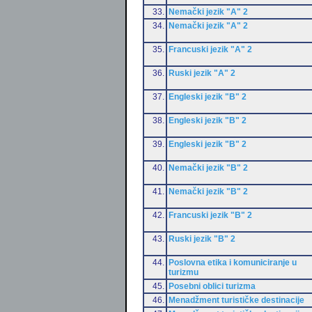
33.
Nemački jezik "A" 2
34.
Nemački jezik "A" 2
35.
Francuski jezik "A" 2
36.
Ruski jezik "A" 2
37.
Engleski jezik "B" 2
38.
Engleski jezik "B" 2
39.
Engleski jezik "B" 2
40.
Nemački jezik "B" 2
41.
Nemački jezik "B" 2
42.
Francuski jezik "B" 2
43.
Ruski jezik "B" 2
44.
Poslovna etika i komuniciranje u
turizmu
45.
Posebni oblici turizma
46.
Menadžment turističke destinacije