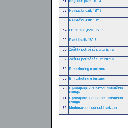
61.
Engleski jezik "B" 3
62.
Nemački jezik "B" 3
63.
Nemački jezik "B" 3
64.
Francuski jezik "B" 3
65.
Ruski jezik "B" 3
66.
Zaštita potrošača u turizmu
67.
Zaštita potrošača u turizmu
68.
E-marketing u turizmu
69.
E-marketing u turizmu
70.
Upravljanje kvalitetom turističkih
usluga
71.
Upravljanje kvalitetom turističkih
usluga
72.
Međunarodni odnosi i turizam