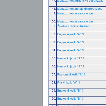
47.
Menadžment turističke destinacije
48.
Menadžment hotelskih preduzeća
49.
Menadžment u saobraćaju
50.
Menadžment u saobraćaju
51.
Životna sredina i turizam
52.
Engleski jezik "A" 3
53.
Engleski jezik "A" 3
54.
Engleski jezik "A" 3
55.
Nemački jezik "A" 3
56.
Nemački jezik "A" 3
57.
Francuski jezik "A" 3
58.
Ruski jezik "A" 3
59.
Engleski jezik "B" 3
60.
Engleski jezik "B" 3