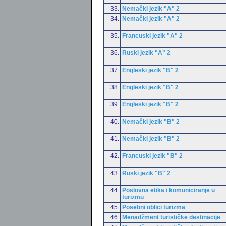
33.
Nemački jezik "A" 2
34.
Nemački jezik "A" 2
35.
Francuski jezik "A" 2
36.
Ruski jezik "A" 2
37.
Engleski jezik "B" 2
38.
Engleski jezik "B" 2
39.
Engleski jezik "B" 2
40.
Nemački jezik "B" 2
41.
Nemački jezik "B" 2
42.
Francuski jezik "B" 2
43.
Ruski jezik "B" 2
44.
Poslovna etika i komuniciranje u
turizmu
45.
Posebni oblici turizma
46.
Menadžment turističke destinacije