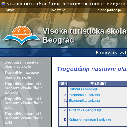
Visoka turistička škola strukovnih studija Beograd
Škola
Nastava
Specijalizacija
Visoka turistička škola
Beograd
Raspored pol
Dvogodišnji nastavni
plan više škole
Trogodišnji nastavni pla
Trogodišnji nastavni
plan više škole
RBR
PREDMET
Trogodišnji studijski
program visoke škole
1.
Osnovi ekonomije
2007-08
2.
Ekonomika turizma
Trogodišnji studijski
3.
Ekonomika turizma
program visoke škole
2009
4.
Turistička geografija
Trogodišnji studijski
program visoke škole
5.
Kulturno nasleđe i turizam
2011