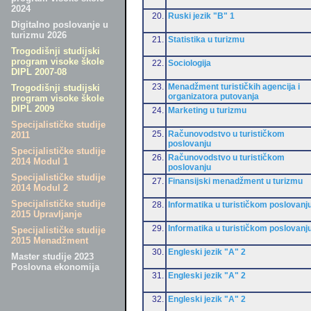
2024
20.
Ruski jezik "B" 1
Digitalno poslovanje u
turizmu 2026
21.
Statistika u turizmu
Trogodišnji studijski
program visoke škole
22.
Sociologija
DIPL 2007-08
23.
Menadžment turističkih agencija i
Trogodišnji studijski
organizatora putovanja
program visoke škole
DIPL 2009
24.
Marketing u turizmu
Specijalističke studije
25.
Računovodstvo u turističkom
2011
poslovanju
Specijalističke studije
26.
Računovodstvo u turističkom
2014 Modul 1
poslovanju
Specijalističke studije
27.
Finansijski menadžment u turizmu
2014 Modul 2
Specijalističke studije
28.
Informatika u turističkom poslovanj
2015 Upravljanje
29.
Informatika u turističkom poslovanj
Specijalističke studije
2015 Menadžment
30.
Engleski jezik "A" 2
Master studije 2023
Poslovna ekonomija
31.
Engleski jezik "A" 2
32.
Engleski jezik "A" 2