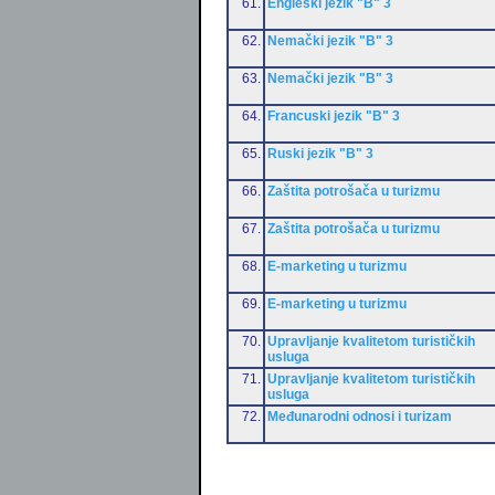
61.
Engleski jezik "B" 3
62.
Nemački jezik "B" 3
63.
Nemački jezik "B" 3
64.
Francuski jezik "B" 3
65.
Ruski jezik "B" 3
66.
Zaštita potrošača u turizmu
67.
Zaštita potrošača u turizmu
68.
E-marketing u turizmu
69.
E-marketing u turizmu
70.
Upravljanje kvalitetom turističkih
usluga
71.
Upravljanje kvalitetom turističkih
usluga
72.
Međunarodni odnosi i turizam