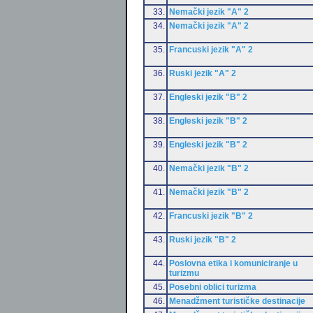
33.
Nemački jezik "A" 2
34.
Nemački jezik "A" 2
35.
Francuski jezik "A" 2
36.
Ruski jezik "A" 2
37.
Engleski jezik "B" 2
38.
Engleski jezik "B" 2
39.
Engleski jezik "B" 2
40.
Nemački jezik "B" 2
41.
Nemački jezik "B" 2
42.
Francuski jezik "B" 2
43.
Ruski jezik "B" 2
44.
Poslovna etika i komuniciranje u
turizmu
45.
Posebni oblici turizma
46.
Menadžment turističke destinacije