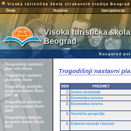
Visoka turistička škola strukovnih studija Beograd
Škola
Nastava
Specijalizacija
Visoka turistička škola
Beograd
Raspored pol
Dvogodišnji nastavni
plan više škole
Trogodišnji nastavni pla
Trogodišnji nastavni
plan više škole
RBR
PREDMET
Trogodišnji studijski
program visoke škole
1.
Osnovi ekonomije
2007-08
2.
Ekonomika turizma
Trogodišnji studijski
3.
Ekonomika turizma
program visoke škole
2009
4.
Turistička geografija
Trogodišnji studijski
program visoke škole
5.
Kulturno nasleđe i turizam
2011