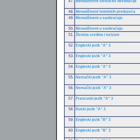
47.
Menadžment turističke destinacije
48.
Menadžment hotelskih preduzeća
49.
Menadžment u saobraćaju
50.
Menadžment u saobraćaju
51.
Životna sredina i turizam
52.
Engleski jezik "A" 3
53.
Engleski jezik "A" 3
54.
Engleski jezik "A" 3
55.
Nemački jezik "A" 3
56.
Nemački jezik "A" 3
57.
Francuski jezik "A" 3
58.
Ruski jezik "A" 3
59.
Engleski jezik "B" 3
60.
Engleski jezik "B" 3