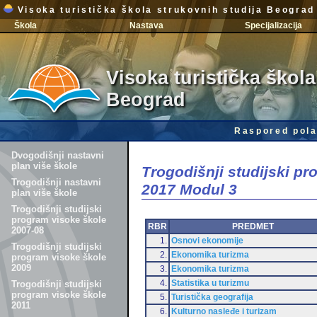
Visoka turistička škola strukovnih studija Beograd
Škola
Nastava
Specijalizacija
Visoka turistička škola
Beograd
Raspored pola
Dvogodišnji nastavni
plan više škole
Trogodišnji studijski p
Trogodišnji nastavni
2017 Modul 3
plan više škole
Trogodišnji studijski
program visoke škole
RBR
PREDMET
2007-08
1.
Osnovi ekonomije
Trogodišnji studijski
2.
Ekonomika turizma
program visoke škole
2009
3.
Ekonomika turizma
4.
Statistika u turizmu
Trogodišnji studijski
program visoke škole
5.
Turistička geografija
2011
6.
Kulturno nasleđe i turizam