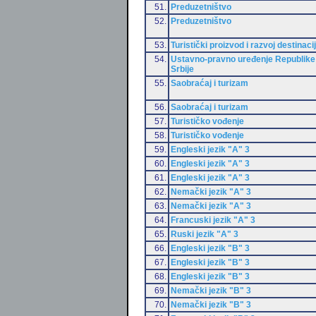
51.
Preduzetništvo
52.
Preduzetništvo
53.
Turistički proizvod i razvoj destinaci
54.
Ustavno-pravno uređenje Republike
Srbije
55.
Saobraćaj i turizam
56.
Saobraćaj i turizam
57.
Turističko vođenje
58.
Turističko vođenje
59.
Engleski jezik "A" 3
60.
Engleski jezik "A" 3
61.
Engleski jezik "A" 3
62.
Nemački jezik "A" 3
63.
Nemački jezik "A" 3
64.
Francuski jezik "A" 3
65.
Ruski jezik "A" 3
66.
Engleski jezik "B" 3
67.
Engleski jezik "B" 3
68.
Engleski jezik "B" 3
69.
Nemački jezik "B" 3
70.
Nemački jezik "B" 3