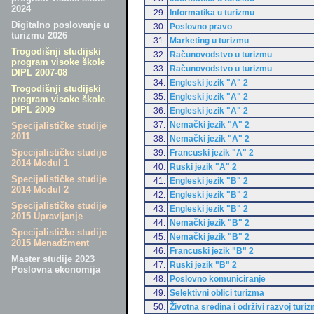
2024
29.
Informatika u turizmu
Digitalno poslovanje u
30.
Poslovno pravo
turizmu 2026
31.
Marketing u turizmu
Trogodišnji studijski
32.
Računovodstvo u turizmu
program visoke škole
33.
Računovodstvo u turizmu
DIPL 2007-08
34.
Engleski jezik "A" 2
Trogodišnji studijski
35.
Engleski jezik "A" 2
program visoke škole
DIPL 2009
36.
Engleski jezik "A" 2
37.
Nemački jezik "A" 2
Specijalističke studije
2011
38.
Nemački jezik "A" 2
Specijalističke studije
39.
Francuski jezik "A" 2
2014 Modul 1
40.
Ruski jezik "A" 2
Specijalističke studije
41.
Engleski jezik "B" 2
2014 Modul 2
42.
Engleski jezik "B" 2
Specijalističke studije
43.
Engleski jezik "B" 2
2015 Upravljanje
44.
Nemački jezik "B" 2
Specijalističke studije
45.
Nemački jezik "B" 2
2015 Menadžment
46.
Francuski jezik "B" 2
Master studije 2023
47.
Ruski jezik "B" 2
Poslovna ekonomija
48.
Poslovno komuniciranje
49.
Selektivni oblici turizma
50.
Životna sredina i održivi razvoj turi