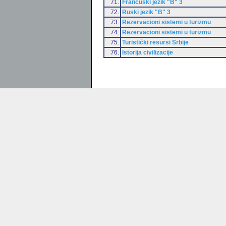
71.
Francuski jezik "B" 3
72.
Ruski jezik "B" 3
73.
Rezervacioni sistemi u turizmu
74.
Rezervacioni sistemi u turizmu
75.
Turistički resursi Srbije
76.
Istorija civilizacije