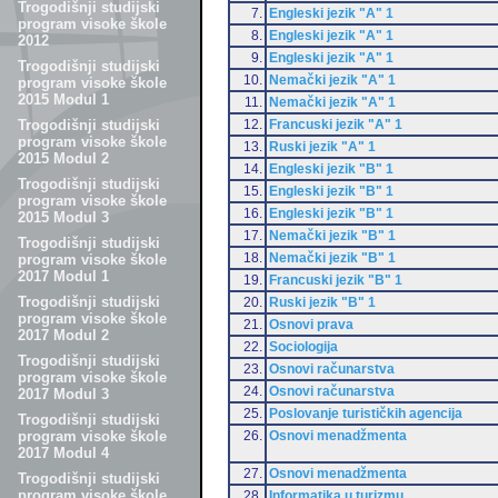
Trogodišnji studijski
7.
Engleski jezik "A" 1
program visoke škole
8.
Engleski jezik "A" 1
2012
9.
Engleski jezik "A" 1
Trogodišnji studijski
10.
Nemački jezik "A" 1
program visoke škole
2015 Modul 1
11.
Nemački jezik "A" 1
12.
Francuski jezik "A" 1
Trogodišnji studijski
program visoke škole
13.
Ruski jezik "A" 1
2015 Modul 2
14.
Engleski jezik "B" 1
Trogodišnji studijski
15.
Engleski jezik "B" 1
program visoke škole
16.
Engleski jezik "B" 1
2015 Modul 3
17.
Nemački jezik "B" 1
Trogodišnji studijski
18.
Nemački jezik "B" 1
program visoke škole
2017 Modul 1
19.
Francuski jezik "B" 1
Trogodišnji studijski
20.
Ruski jezik "B" 1
program visoke škole
21.
Osnovi prava
2017 Modul 2
22.
Sociologija
Trogodišnji studijski
23.
Osnovi računarstva
program visoke škole
24.
Osnovi računarstva
2017 Modul 3
25.
Poslovanje turističkih agencija
Trogodišnji studijski
26.
Osnovi menadžmenta
program visoke škole
2017 Modul 4
27.
Osnovi menadžmenta
Trogodišnji studijski
program visoke škole
28.
Informatika u turizmu