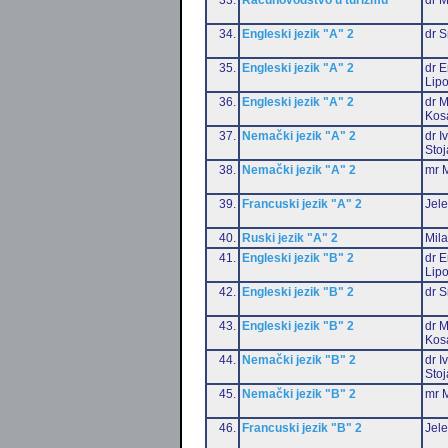
34.
Engleski jezik "A" 2
dr S
35.
Engleski jezik "A" 2
dr E
Lip
36.
Engleski jezik "A" 2
dr M
Kos
37.
Nemački jezik "A" 2
dr I
Stoj
38.
Nemački jezik "A" 2
mr M
39.
Francuski jezik "A" 2
Jele
40.
Ruski jezik "A" 2
Mil
41.
Engleski jezik "B" 2
dr E
Lip
42.
Engleski jezik "B" 2
dr S
43.
Engleski jezik "B" 2
dr M
Kos
44.
Nemački jezik "B" 2
dr I
Stoj
45.
Nemački jezik "B" 2
mr M
46.
Francuski jezik "B" 2
Jele