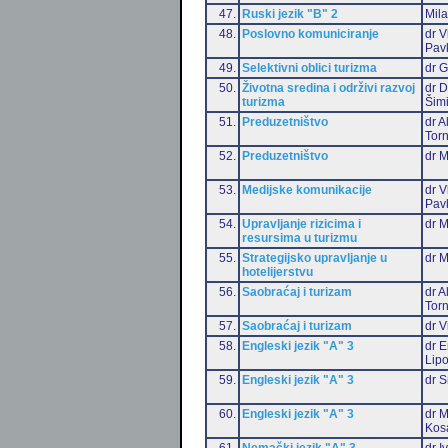
47.
Ruski jezik "B" 2
Mil
48.
Poslovno komuniciranje
dr V
Pav
49.
Selektivni oblici turizma
dr G
50.
Životna sredina i održivi razvoj
dr D
turizma
Šim
51.
Preduzetništvo
dr 
Torn
52.
Preduzetništvo
dr 
53.
Medijske komunikacije
dr V
Pav
54.
Upravljanje rizicima i
dr M
resursima u turizmu
55.
Strategijsko upravljanje u
dr M
hotelijerstvu
56.
Saobraćaj i turizam
dr 
Torn
57.
Saobraćaj i turizam
dr V
58.
Engleski jezik "A" 3
dr E
Lip
59.
Engleski jezik "A" 3
dr S
60.
Engleski jezik "A" 3
dr M
Kos
61.
Nemački jezik "A" 3
dr I