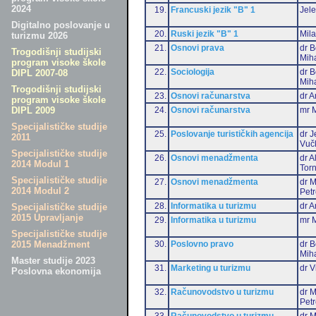
2024
19.
Francuski jezik "B" 1
Jele
Digitalno poslovanje u
20.
Ruski jezik "B" 1
Mil
turizmu 2026
21.
Osnovi prava
dr B
Trogodišnji studijski
Miha
program visoke škole
22.
Sociologija
dr B
DIPL 2007-08
Miha
Trogodišnji studijski
23.
Osnovi računarstva
dr A
program visoke škole
24.
Osnovi računarstva
mr M
DIPL 2009
Specijalističke studije
25.
Poslovanje turističkih agencija
dr J
2011
Vuč
Specijalističke studije
26.
Osnovi menadžmenta
dr 
2014 Modul 1
Torn
Specijalističke studije
27.
Osnovi menadžmenta
dr M
2014 Modul 2
Pet
28.
Informatika u turizmu
dr A
Specijalističke studije
2015 Upravljanje
29.
Informatika u turizmu
mr M
Specijalističke studije
30.
Poslovno pravo
dr B
2015 Menadžment
Miha
Master studije 2023
31.
Marketing u turizmu
dr V
Poslovna ekonomija
32.
Računovodstvo u turizmu
dr M
Pet
33.
Računovodstvo u turizmu
dr M