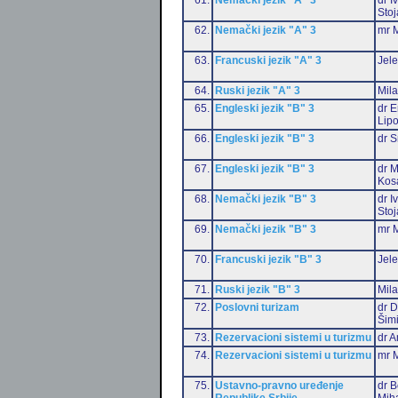
Stoj
62.
Nemački jezik "A" 3
mr M
63.
Francuski jezik "A" 3
Jele
64.
Ruski jezik "A" 3
Mil
65.
Engleski jezik "B" 3
dr E
Lip
66.
Engleski jezik "B" 3
dr S
67.
Engleski jezik "B" 3
dr M
Kos
68.
Nemački jezik "B" 3
dr I
Stoj
69.
Nemački jezik "B" 3
mr M
70.
Francuski jezik "B" 3
Jele
71.
Ruski jezik "B" 3
Mil
72.
Poslovni turizam
dr D
Šim
73.
Rezervacioni sistemi u turizmu
dr A
74.
Rezervacioni sistemi u turizmu
mr M
75.
Ustavno-pravno uređenje
dr B
Republike Srbije
Miha