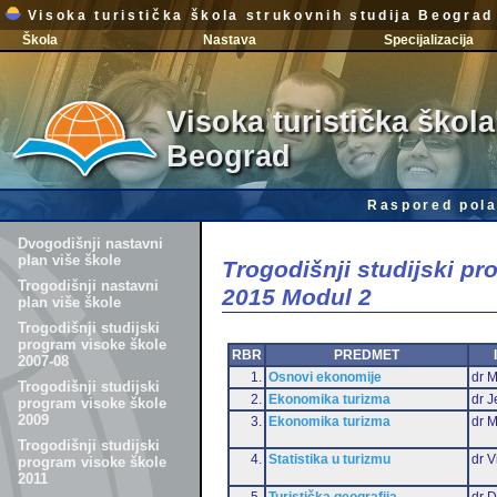
Visoka turistička škola strukovnih studija Beograd
Škola
Nastava
Specijalizacija
Visoka turistička škola
Beograd
Raspored pola
Dvogodišnji nastavni
plan više škole
Trogodišnji studijski p
Trogodišnji nastavni
2015 Modul 2
plan više škole
Trogodišnji studijski
program visoke škole
RBR
PREDMET
2007-08
1.
Osnovi ekonomije
dr M
Trogodišnji studijski
2.
Ekonomika turizma
dr J
program visoke škole
2009
3.
Ekonomika turizma
dr 
Trogodišnji studijski
4.
Statistika u turizmu
dr V
program visoke škole
2011
5.
Turistička geografija
dr D