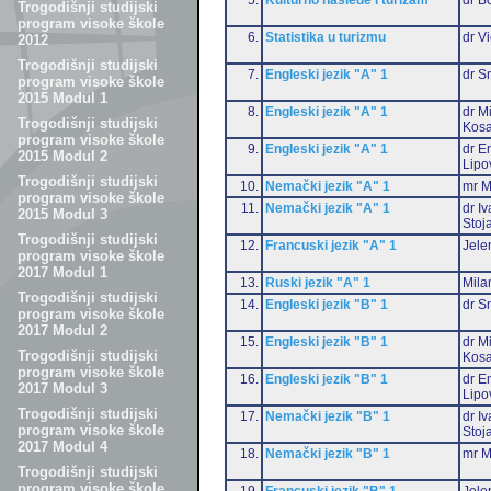
Trogodišnji studijski
program visoke škole
6.
Statistika u turizmu
dr Vi
2012
Trogodišnji studijski
7.
Engleski jezik "A" 1
dr S
program visoke škole
2015 Modul 1
8.
Engleski jezik "A" 1
dr M
Trogodišnji studijski
Kosa
program visoke škole
9.
Engleski jezik "A" 1
dr Em
2015 Modul 2
Lipo
Trogodišnji studijski
10.
Nemački jezik "A" 1
mr M
program visoke škole
11.
Nemački jezik "A" 1
dr I
2015 Modul 3
Stoj
Trogodišnji studijski
12.
Francuski jezik "A" 1
Jele
program visoke škole
2017 Modul 1
13.
Ruski jezik "A" 1
Mila
Trogodišnji studijski
14.
Engleski jezik "B" 1
dr S
program visoke škole
2017 Modul 2
15.
Engleski jezik "B" 1
dr M
Trogodišnji studijski
Kosa
program visoke škole
16.
Engleski jezik "B" 1
dr Em
2017 Modul 3
Lipo
Trogodišnji studijski
17.
Nemački jezik "B" 1
dr I
program visoke škole
Stoj
2017 Modul 4
18.
Nemački jezik "B" 1
mr M
Trogodišnji studijski
program visoke škole
19.
Francuski jezik "B" 1
Jele