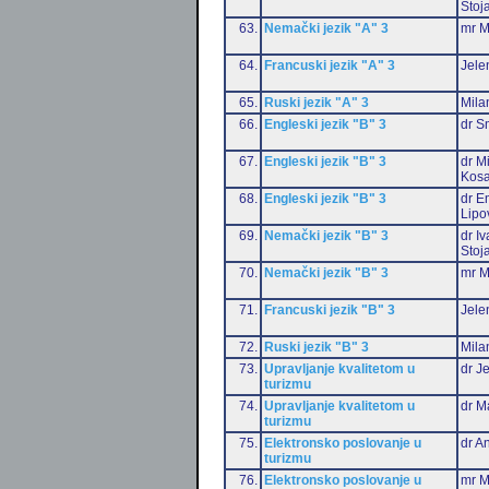
Stoj
63.
Nemački jezik "A" 3
mr M
64.
Francuski jezik "A" 3
Jele
65.
Ruski jezik "A" 3
Mila
66.
Engleski jezik "B" 3
dr S
67.
Engleski jezik "B" 3
dr M
Kosa
68.
Engleski jezik "B" 3
dr Em
Lipo
69.
Nemački jezik "B" 3
dr I
Stoj
70.
Nemački jezik "B" 3
mr M
71.
Francuski jezik "B" 3
Jele
72.
Ruski jezik "B" 3
Mila
73.
Upravljanje kvalitetom u
dr J
turizmu
74.
Upravljanje kvalitetom u
dr M
turizmu
75.
Elektronsko poslovanje u
dr An
turizmu
76.
Elektronsko poslovanje u
mr M