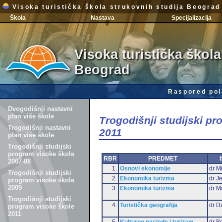
Visoka turistička škola strukovnih studija Beograd
Škola
Nastava
Specijalizacija
Visoka turistička škola
Beograd
Raspored pol
Dvogodišnji nastavni
plan više škole
Trogodišnji studijski p
Trogodišnji nastavni
2011
plan više škole
Trogodišnji studijski
program visoke škole
RBR
PREDMET
2007-08
1.
Osnovi ekonomije
dr Mi
Trogodišnji studijski
2.
Ekonomika turizma
dr J
program visoke škole
2009
3.
Ekonomika turizma
dr M
Trogodišnji studijski
4.
Turistička geografija
dr D
program visoke škole
2011
5.
Kulturno nasleđe i turizam
dr B