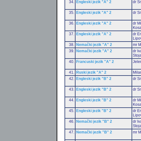
34.
Engleski jezik "A" 2
dr S
35.
Engleski jezik "A" 2
dr S
36.
Engleski jezik "A" 2
dr M
Kosa
37.
Engleski jezik "A" 2
dr Em
Lipo
38.
Nemački jezik "A" 2
mr M
39.
Nemački jezik "A" 2
dr I
Stoj
40.
Francuski jezik "A" 2
Jele
41.
Ruski jezik "A" 2
Mila
42.
Engleski jezik "B" 2
dr S
43.
Engleski jezik "B" 2
dr S
44.
Engleski jezik "B" 2
dr M
Kosa
45.
Engleski jezik "B" 2
dr Em
Lipo
46.
Nemački jezik "B" 2
dr I
Stoj
47.
Nemački jezik "B" 2
mr M