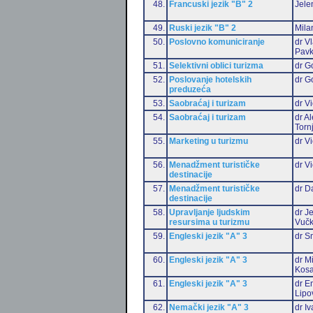
48.
Francuski jezik "B" 2
Jele
49.
Ruski jezik "B" 2
Mila
50.
Poslovno komuniciranje
dr V
Pavk
51.
Selektivni oblici turizma
dr G
52.
Poslovanje hotelskih
dr G
preduzeća
53.
Saobraćaj i turizam
dr Vi
54.
Saobraćaj i turizam
dr A
Torn
55.
Marketing u turizmu
dr Vi
56.
Menadžment turističke
dr Vi
destinacije
57.
Menadžment turističke
dr D
destinacije
58.
Upravljanje ljudskim
dr J
resursima u turizmu
Vučk
59.
Engleski jezik "A" 3
dr S
60.
Engleski jezik "A" 3
dr M
Kosa
61.
Engleski jezik "A" 3
dr Em
Lipo
62.
Nemački jezik "A" 3
dr I