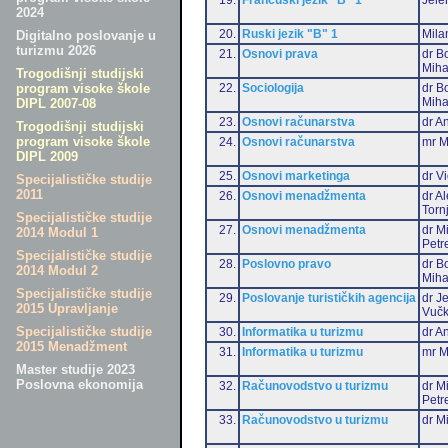
2024
20.
Ruski jezik "B" 1
Mila
Digitalno poslovanje u
turizmu 2026
21.
Osnovi prava
dr B
Miha
Trogodišnji studijski
22.
Sociologija
dr B
program visoke škole
Miha
DIPL 2007-08
23.
Osnovi računarstva
dr An
Trogodišnji studijski
program visoke škole
24.
Osnovi računarstva
mr M
DIPL 2009
25.
Osnovi marketinga
dr Vi
Specijalističke studije
2011
26.
Osnovi menadžmenta
dr A
Torn
Specijalističke studije
27.
Osnovi menadžmenta
dr M
2014 Modul 1
Petr
Specijalističke studije
28.
Poslovno pravo
dr B
2014 Modul 2
Miha
Specijalističke studije
29.
Poslovanje turističkih agencija
dr J
2015 Upravljanje
Vučk
Specijalističke studije
30.
Informatika u turizmu
dr An
2015 Menadžment
31.
Informatika u turizmu
mr M
Master studije 2023
Poslovna ekonomija
32.
Računovodstvo u turizmu
dr M
Petr
33.
Računovodstvo u turizmu
dr Mi