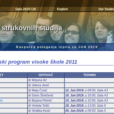
Upis 2019 / 20
English
Our Stude
 strukovnih studija
Raspored polaganja ispita za JUN 2019
jski program visoke škole 2011
ET
ISPITIVAČ
TERMINI
dr Mirjana Ilić
-
dr Jelena Jević
-
dr Maja Ćosić
12. Jun 2019.
u 09:00, Sala А3
dr Dario Šimičević
10. Jun 2019.
u 10:00, Sala А3
am
dr Bojana Plemić
14. Jun 2019.
u 10:00, Sala А3
dr Violeta Tošić
18. Jun 2019.
u 13:00, Sala 6
dr Smiljka Kesić
04. Jun 2019.
u 09:00, Sala 5