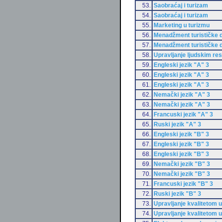
53.
Saobraćaj i turizam
54.
Saobraćaj i turizam
55.
Marketing u turizmu
56.
Menadžment turističke d
57.
Menadžment turističke d
58.
Upravljanje ljudskim re
59.
Engleski jezik "A" 3
60.
Engleski jezik "A" 3
61.
Engleski jezik "A" 3
62.
Nemački jezik "A" 3
63.
Nemački jezik "A" 3
64.
Francuski jezik "A" 3
65.
Ruski jezik "A" 3
66.
Engleski jezik "B" 3
67.
Engleski jezik "B" 3
68.
Engleski jezik "B" 3
69.
Nemački jezik "B" 3
70.
Nemački jezik "B" 3
71.
Francuski jezik "B" 3
72.
Ruski jezik "B" 3
73.
Upravljanje kvalitetom u
74.
Upravljanje kvalitetom u