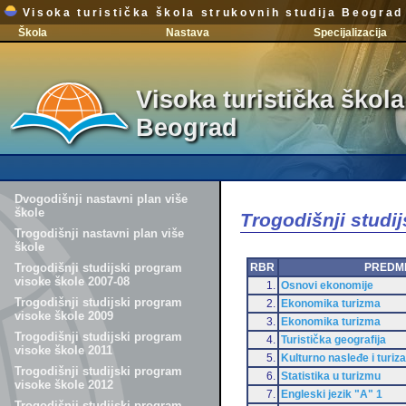
Visoka turistička škola strukovnih studija Beograd
Škola
Nastava
Specijalizacija
Visoka turistička škola
Beograd
Dvogodišnji nastavni plan više
škole
Trogodišnji studi
Trogodišnji nastavni plan više
škole
RBR
PREDM
Trogodišnji studijski program
visoke škole 2007-08
1.
Osnovi ekonomije
Trogodišnji studijski program
2.
Ekonomika turizma
visoke škole 2009
3.
Ekonomika turizma
Trogodišnji studijski program
4.
Turistička geografija
visoke škole 2011
5.
Kulturno nasleđe i turiz
Trogodišnji studijski program
6.
Statistika u turizmu
visoke škole 2012
7.
Engleski jezik "A" 1
Trogodišnji studijski program