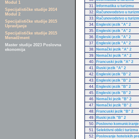
Modul 1
31.
Informatika u turizmu
Specijalističke studije 2014
32.
Računovodstvo u turiz
Modul 2
33.
Računovodstvo u turiz
Specijalističke studije 2015
34.
Engleski jezik "A" 2
Upravljanje
35.
Engleski jezik "A" 2
Specijalističke studije 2015
36.
Engleski jezik "A" 2
Menadžment
37.
Engleski jezik "A" 2
Master studije 2023 Poslovna
38.
Nemački jezik "A" 2
ekonomija
39.
Nemački jezik "A" 2
40.
Francuski jezik "A" 2
41.
Ruski jezik "A" 2
42.
Engleski jezik "B" 2
43.
Engleski jezik "B" 2
44.
Engleski jezik "B" 2
45.
Engleski jezik "B" 2
46.
Nemački jezik "B" 2
47.
Nemački jezik "B" 2
48.
Francuski jezik "B" 2
49.
Ruski jezik "B" 2
50.
Poslovno komuniciranje
51.
Selektivni oblici turizma
52.
Poslovanje hotelskih p