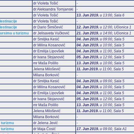
dr Violeta Tošić
-
dr Aleksandra Tornjanski
-
dr Violeta Tošić
13. Jun 2019.
u 13:00, Sala 6
estinacije
dr Violeta Tošić
-
estinacije
dr Dario Šimičević
12. Jun 2019.
u 12:00, Učionica 1
sursima u turizmu
dr Jelisaveta Vučković
21. Jun 2019.
u 14:00, Učionica 1
dr Smiljka Kesić
04. Jun 2019.
u 09:00, Sala 5
dr Milina Kosanović
04. Jun 2019.
u 10:00, Sala 5
dr Emilija Lipovšek
04. Jun 2019.
u 11:00, Sala 5
dr Ivana Stojanović
05. Jun 2019.
u 12:00, Sala 5
mr Maša Polillo
13. Jun 2019.
u 10:00, Sala 5
Jelena Milošević
11. Jun 2019.
u 11:00, Sala 5
Milana Borković
-
dr Smiljka Kesić
04. Jun 2019.
u 09:00, Sala 5
dr Milina Kosanović
04. Jun 2019.
u 10:00, Sala 5
dr Emilija Lipovšek
04. Jun 2019.
u 11:00, Sala 5
dr Ivana Stojanović
05. Jun 2019.
u 12:00, Sala 5
mr Maša Polillo
13. Jun 2019.
u 10:00, Sala 5
Jelena Milošević
11. Jun 2019.
u 11:00, Sala 5
Milana Borković
-
 turizmu
dr Jelena Jević
-
 turizmu
dr Maja Ćosić
17. Jun 2019.
u 09:00, Sala А1