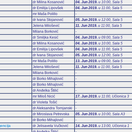
dr Milina Kosanović
04. Jun 2019.
u 10:00, Sala 5
dr Emilija Lipovšek
04. Jun 2019.
u 11:00, Sala 5
mr Maša Polillo
-
dr Ivana Stojanović
05. Jun 2019.
u 12:00, Sala 5
Jelena Milošević
11. Jun 2019.
u 11:00, Sala 5
Milana Borković
-
dr Smiljka Kesić
04. Jun 2019.
u 09:00, Sala 5
dr Milina Kosanović
04. Jun 2019.
u 10:00, Sala 5
dr Emilija Lipovšek
04. Jun 2019.
u 11:00, Sala 5
dr Ivana Stojanović
05. Jun 2019.
u 12:00, Sala 5
mr Maša Polillo
13. Jun 2019.
u 09:00, Sala 5
Jelena Milošević
11. Jun 2019.
u 11:00, Sala 5
Milana Borković
-
dr Borko Mihajlović
-
dr Borko Mihajlović
-
dr Anđelka Štilić
-
mr Miloš Nicić
17. Jun 2019.
u 11:00, Učionica 3
dr Violeta Tošić
-
dr Aleksandra Tornjanski
-
dr Miroslava Petrevska
05. Jun 2019.
u 10:00, Sala А3
dr Borko Mihajlović
-
gencija
dr Jelisaveta Vučković
14. Jun 2019.
u 13:00, Učionica 1
dr Anđelka Štilić
-