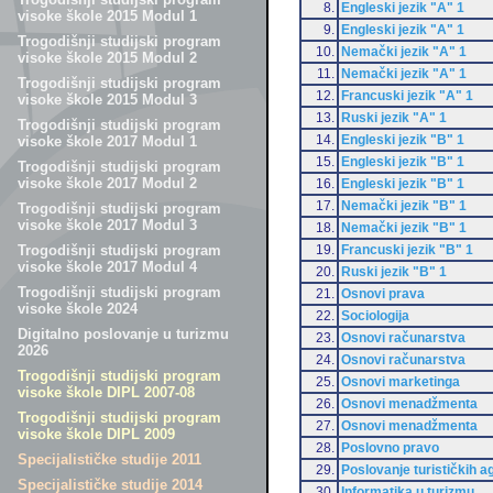
8.
Engleski jezik "A" 1
visoke škole 2015 Modul 1
9.
Engleski jezik "A" 1
Trogodišnji studijski program
10.
Nemački jezik "A" 1
visoke škole 2015 Modul 2
11.
Nemački jezik "A" 1
Trogodišnji studijski program
12.
Francuski jezik "A" 1
visoke škole 2015 Modul 3
13.
Ruski jezik "A" 1
Trogodišnji studijski program
14.
Engleski jezik "B" 1
visoke škole 2017 Modul 1
15.
Engleski jezik "B" 1
Trogodišnji studijski program
visoke škole 2017 Modul 2
16.
Engleski jezik "B" 1
17.
Nemački jezik "B" 1
Trogodišnji studijski program
visoke škole 2017 Modul 3
18.
Nemački jezik "B" 1
19.
Francuski jezik "B" 1
Trogodišnji studijski program
visoke škole 2017 Modul 4
20.
Ruski jezik "B" 1
Trogodišnji studijski program
21.
Osnovi prava
visoke škole 2024
22.
Sociologija
Digitalno poslovanje u turizmu
23.
Osnovi računarstva
2026
24.
Osnovi računarstva
Trogodišnji studijski program
25.
Osnovi marketinga
visoke škole DIPL 2007-08
26.
Osnovi menadžmenta
Trogodišnji studijski program
27.
Osnovi menadžmenta
visoke škole DIPL 2009
28.
Poslovno pravo
Specijalističke studije 2011
29.
Poslovanje turističkih a
Specijalističke studije 2014
30.
Informatika u turizmu