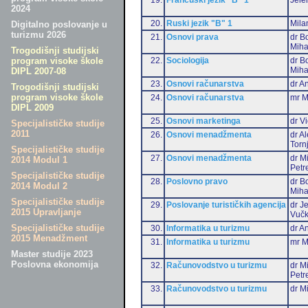
2024
20.
Ruski jezik "B" 1
Mila
Digitalno poslovanje u
turizmu 2026
21.
Osnovi prava
dr B
Miha
Trogodišnji studijski
22.
Sociologija
dr B
program visoke škole
Miha
DIPL 2007-08
23.
Osnovi računarstva
dr An
Trogodišnji studijski
program visoke škole
24.
Osnovi računarstva
mr M
DIPL 2009
25.
Osnovi marketinga
dr Vi
Specijalističke studije
2011
26.
Osnovi menadžmenta
dr A
Torn
Specijalističke studije
27.
Osnovi menadžmenta
dr M
2014 Modul 1
Petr
Specijalističke studije
28.
Poslovno pravo
dr B
2014 Modul 2
Miha
Specijalističke studije
29.
Poslovanje turističkih agencija
dr J
2015 Upravljanje
Vučk
Specijalističke studije
30.
Informatika u turizmu
dr An
2015 Menadžment
31.
Informatika u turizmu
mr M
Master studije 2023
Poslovna ekonomija
32.
Računovodstvo u turizmu
dr M
Petr
33.
Računovodstvo u turizmu
dr Mi