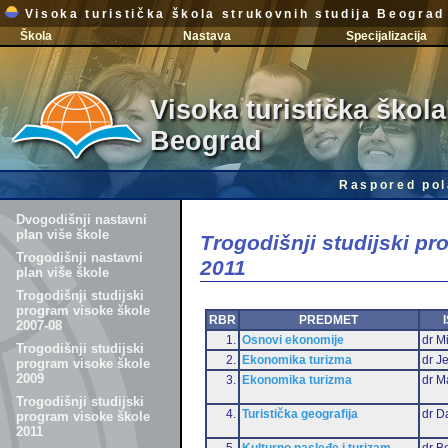
Visoka turistička škola strukovnih studija Beograd
Škola
Nastava
Specijalizacija
Visoka turistička škola
Beograd
Raspored pol
Dvogodišnji nastavni
plan više škole
Trogodišnji studijski p
Trogodišnji nastavni
2011
plan više škole
Trogodišnji studijski
program visoke škole
RBR
PREDMET
2007-08
1.
Osnovi ekonomije
dr Mi
Trogodišnji studijski
2.
Ekonomika turizma
dr J
program visoke škole
2009
3.
Ekonomika turizma
dr M
Trogodišnji studijski
4.
Turistička geografija
dr D
program visoke škole
2011
5.
Kulturno nasleđe i turizam
dr B