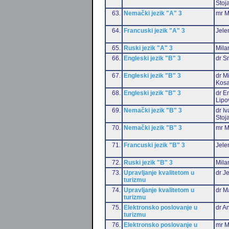
Stoj
63.
Nemački jezik "A" 3
mr M
64.
Francuski jezik "A" 3
Jele
65.
Ruski jezik "A" 3
Mila
66.
Engleski jezik "B" 3
dr S
67.
Engleski jezik "B" 3
dr M
Kosa
68.
Engleski jezik "B" 3
dr Em
Lipo
69.
Nemački jezik "B" 3
dr I
Stoj
70.
Nemački jezik "B" 3
mr M
71.
Francuski jezik "B" 3
Jele
72.
Ruski jezik "B" 3
Mila
73.
Upravljanje kvalitetom u
dr J
turizmu
74.
Upravljanje kvalitetom u
dr M
turizmu
75.
Elektronsko poslovanje u
dr An
turizmu
76.
Elektronsko poslovanje u
mr M