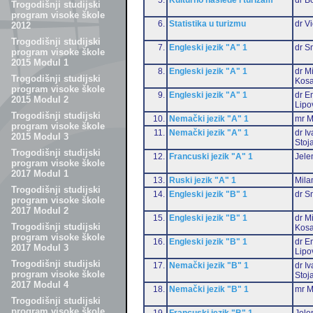
Trogodišnji studijski
program visoke škole
6.
Statistika u turizmu
dr Vi
2012
Trogodišnji studijski
7.
Engleski jezik "A" 1
dr S
program visoke škole
2015 Modul 1
8.
Engleski jezik "A" 1
dr M
Trogodišnji studijski
Kosa
program visoke škole
9.
Engleski jezik "A" 1
dr Em
2015 Modul 2
Lipo
Trogodišnji studijski
10.
Nemački jezik "A" 1
mr M
program visoke škole
11.
Nemački jezik "A" 1
dr I
2015 Modul 3
Stoj
Trogodišnji studijski
12.
Francuski jezik "A" 1
Jele
program visoke škole
2017 Modul 1
13.
Ruski jezik "A" 1
Mila
Trogodišnji studijski
14.
Engleski jezik "B" 1
dr S
program visoke škole
2017 Modul 2
15.
Engleski jezik "B" 1
dr M
Trogodišnji studijski
Kosa
program visoke škole
16.
Engleski jezik "B" 1
dr Em
2017 Modul 3
Lipo
Trogodišnji studijski
17.
Nemački jezik "B" 1
dr I
program visoke škole
Stoj
2017 Modul 4
18.
Nemački jezik "B" 1
mr M
Trogodišnji studijski
program visoke škole
19.
Francuski jezik "B" 1
Jele