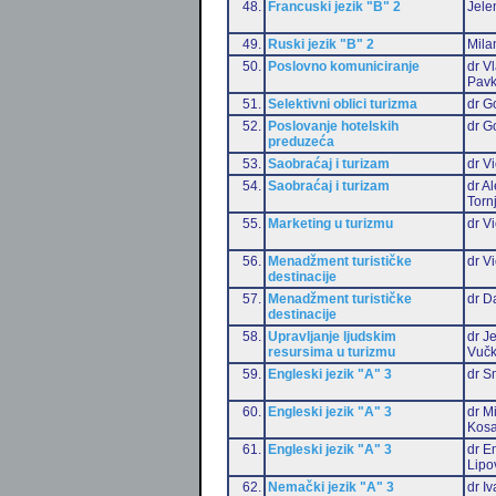
48.
Francuski jezik "B" 2
Jele
49.
Ruski jezik "B" 2
Mila
50.
Poslovno komuniciranje
dr V
Pavk
51.
Selektivni oblici turizma
dr G
52.
Poslovanje hotelskih
dr G
preduzeća
53.
Saobraćaj i turizam
dr Vi
54.
Saobraćaj i turizam
dr A
Torn
55.
Marketing u turizmu
dr Vi
56.
Menadžment turističke
dr Vi
destinacije
57.
Menadžment turističke
dr D
destinacije
58.
Upravljanje ljudskim
dr J
resursima u turizmu
Vučk
59.
Engleski jezik "A" 3
dr S
60.
Engleski jezik "A" 3
dr M
Kosa
61.
Engleski jezik "A" 3
dr Em
Lipo
62.
Nemački jezik "A" 3
dr I