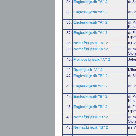
34.
Engleski jezik "A" 2
dr S
35.
Engleski jezik "A" 2
dr S
36.
Engleski jezik "A" 2
dr M
Kosa
37.
Engleski jezik "A" 2
dr Em
Lipo
38.
Nemački jezik "A" 2
mr M
39.
Nemački jezik "A" 2
dr I
Stoj
40.
Francuski jezik "A" 2
Jele
41.
Ruski jezik "A" 2
Mila
42.
Engleski jezik "B" 2
dr S
43.
Engleski jezik "B" 2
dr S
44.
Engleski jezik "B" 2
dr M
Kosa
45.
Engleski jezik "B" 2
dr Em
Lipo
46.
Nemački jezik "B" 2
dr I
Stoj
47.
Nemački jezik "B" 2
mr M