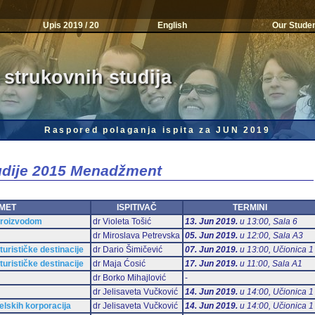
Upis 2019 / 20
English
Our Stude
 strukovnih studija
Raspored polaganja ispita za JUN 2019
tudije 2015 Menadžment
MET
ISPITIVAČ
TERMINI
 proizvodom
dr Violeta Tošić
13. Jun 2019.
u 13:00, Sala 6
dr Miroslava Petrevska
05. Jun 2019.
u 12:00, Sala А3
urističke destinacije
dr Dario Šimičević
07. Jun 2019.
u 13:00, Učionica 1
urističke destinacije
dr Maja Ćosić
17. Jun 2019.
u 11:00, Sala А1
dr Borko Mihajlović
-
dr Jelisaveta Vučković
14. Jun 2019.
u 14:00, Učionica 1
elskih korporacija
dr Jelisaveta Vučković
14. Jun 2019.
u 14:00, Učionica 1