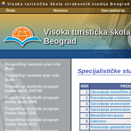
Visoka turistička škola strukovnih studija Beograd
Škola
Nastava
Specijalizacija
Visoka turistička škola
Beograd
Dvogodišnji nastavni plan više
škole
Specijalističke s
Trogodišnji nastavni plan više
škole
RBR
PRED
Trogodišnji studijski program
visoke škole 2007-08
1.
Upravljanje turističkim
Trogodišnji studijski program
2.
Posredovanje u turizmu
visoke škole 2009
3.
Upravljanje promocijom t
Trogodišnji studijski program
4.
Upravljanje promocijom t
visoke škole 2011
5.
Menadžersko pravo
Trogodišnji studijski program
6.
Liderstvo
visoke škole 2012
7.
Poslovanje globalnih hot
Trogodišnji studijski program