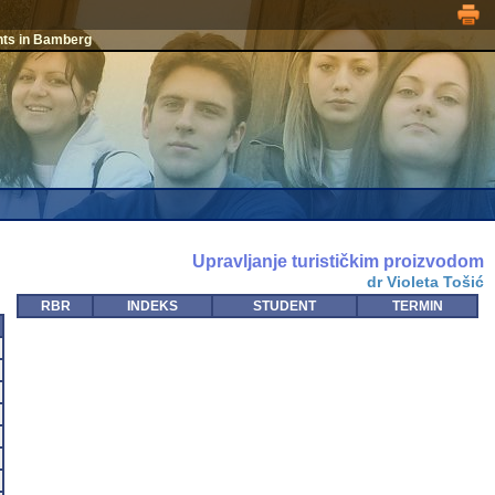
nts in Bamberg
Upravljanje turističkim proizvodom
dr Violeta Tošić
RBR
INDEKS
STUDENT
TERMIN