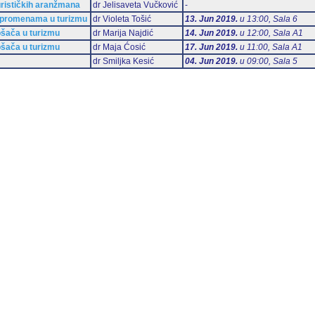
turističkih aranžmana
dr Jelisaveta Vučković
-
i promenama u turizmu
dr Violeta Tošić
13. Jun 2019.
u 13:00, Sala 6
ošača u turizmu
dr Marija Najdić
14. Jun 2019.
u 12:00, Sala А1
ošača u turizmu
dr Maja Ćosić
17. Jun 2019.
u 11:00, Sala А1
dr Smiljka Kesić
04. Jun 2019.
u 09:00, Sala 5