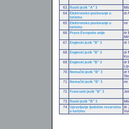
63.
Ruski jezik "A" 3
Mil
64.
Elektronsko poslovanje u
dr 
turizmu
65.
Elektronsko poslovanje u
mr 
turizmu
66.
Pravo Evropske unije
dr 
Mih
67.
Engleski jezik "B" 3
dr 
68.
Engleski jezik "B" 3
dr 
Ko
69.
Engleski jezik "B" 3
dr 
Li
70.
Nemački jezik "B" 3
dr 
Sto
71.
Nemački jezik "B" 3
mr 
72.
Francuski jezik "B" 3
Jel
73.
Ruski jezik "B" 3
Mil
74.
Upravljanje ljudskim resursima
dr 
u turizmu
Vu