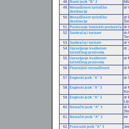
48.
Ruski jezik "B" 2
Mil
49.
Menadžment turističke
dr 
destinacije
50.
Menadžment turističke
dr 
destinacije
Šim
51.
Poslovanje hotelskih preduzeća
dr 
52.
Saobraćaj i turizam
dr 
Tor
53.
Saobraćaj i turizam
dr 
54.
Upravljanje kvalitetom
dr 
turističkog proizvoda
55.
Upravljanje kvalitetom
dr 
turističkog proizvoda
56.
Finansijski menadžment
dr 
57.
Engleski jezik "A" 3
dr 
58.
Engleski jezik "A" 3
dr 
Ko
59.
Engleski jezik "A" 3
dr 
Li
60.
Nemački jezik "A" 3
dr 
Sto
61.
Nemački jezik "A" 3
mr 
62.
Francuski jezik "A" 3
Jel