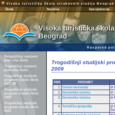
Visoka turistička škola strukovnih studija Beograd
Škola
Nastava
Specijalizacija
Visoka turistička škola
Beograd
Raspored pol
Dvogodišnji nastavni
plan više škole
Trogodišnji studijski p
Trogodišnji nastavni
2009
plan više škole
Trogodišnji studijski
program visoke škole
RBR
PREDMET
2007-08
1.
Osnovi ekonomije
dr 
Trogodišnji studijski
2.
Ekonomika turizma
dr 
program visoke škole
2009
3.
Ekonomika turizma
dr 
Trogodišnji studijski
4.
Turistička geografija
dr 
program visoke škole
Šim
2011
5.
Kulturno nasleđe i turizam
dr 