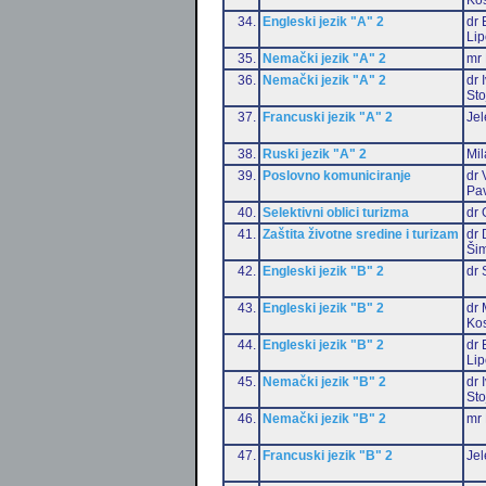
34.
Engleski jezik "A" 2
dr 
Li
35.
Nemački jezik "A" 2
mr 
36.
Nemački jezik "A" 2
dr 
Sto
37.
Francuski jezik "A" 2
Jel
38.
Ruski jezik "A" 2
Mil
39.
Poslovno komuniciranje
dr 
Pa
40.
Selektivni oblici turizma
dr 
41.
Zaštita životne sredine i turizam
dr 
Šim
42.
Engleski jezik "B" 2
dr 
43.
Engleski jezik "B" 2
dr 
Ko
44.
Engleski jezik "B" 2
dr 
Li
45.
Nemački jezik "B" 2
dr 
Sto
46.
Nemački jezik "B" 2
mr 
47.
Francuski jezik "B" 2
Jel