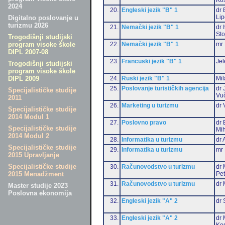
2024
20.
Engleski jezik "B" 1
dr 
Li
Digitalno poslovanje u
turizmu 2026
21.
Nemački jezik "B" 1
dr 
Sto
Trogodišnji studijski
22.
Nemački jezik "B" 1
mr 
program visoke škole
DIPL 2007-08
23.
Francuski jezik "B" 1
Jel
Trogodišnji studijski
program visoke škole
24.
Ruski jezik "B" 1
Mil
DIPL 2009
25.
Poslovanje turističkih agencija
dr 
Specijalističke studije
Vu
2011
26.
Marketing u turizmu
dr 
Specijalističke studije
2014 Modul 1
27.
Poslovno pravo
dr 
Specijalističke studije
Mih
2014 Modul 2
28.
Informatika u turizmu
dr 
Specijalističke studije
29.
Informatika u turizmu
mr 
2015 Upravljanje
Specijalističke studije
30.
Računovodstvo u turizmu
dr 
Pet
2015 Menadžment
31.
Računovodstvo u turizmu
dr 
Master studije 2023
Poslovna ekonomija
32.
Engleski jezik "A" 2
dr 
33.
Engleski jezik "A" 2
dr 
Ko