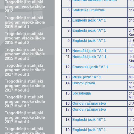
Trogodišnji studijski
program visoke škole
6.
Statistika u turizmu
dr 
2012
Trogodišnji studijski
7.
Engleski jezik "A" 1
dr 
program visoke škole
2015 Modul 1
8.
Engleski jezik "A" 1
dr 
Trogodišnji studijski
Ko
program visoke škole
9.
Engleski jezik "A" 1
dr 
2015 Modul 2
Li
Trogodišnji studijski
10.
Nemački jezik "A" 1
mr 
program visoke škole
11.
Nemački jezik "A" 1
dr 
2015 Modul 3
Sto
Trogodišnji studijski
12.
Francuski jezik "A" 1
Jel
program visoke škole
2017 Modul 1
13.
Ruski jezik "A" 1
Mil
Trogodišnji studijski
14.
Osnovi prava
dr 
program visoke škole
Mih
2017 Modul 2
15.
Sociologija
dr 
Trogodišnji studijski
Mih
program visoke škole
16.
Osnovi računarstva
dr 
2017 Modul 3
17.
Osnovi računarstva
mr 
Trogodišnji studijski
program visoke škole
18.
Engleski jezik "B" 1
dr 
2017 Modul 4
Trogodišnji studijski
19.
Engleski jezik "B" 1
dr 
program visoke škole
Ko