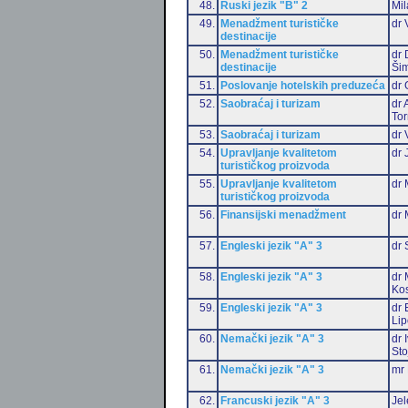
48.
Ruski jezik "B" 2
Mil
49.
Menadžment turističke
dr 
destinacije
50.
Menadžment turističke
dr 
destinacije
Šim
51.
Poslovanje hotelskih preduzeća
dr 
52.
Saobraćaj i turizam
dr 
Tor
53.
Saobraćaj i turizam
dr 
54.
Upravljanje kvalitetom
dr 
turističkog proizvoda
55.
Upravljanje kvalitetom
dr 
turističkog proizvoda
56.
Finansijski menadžment
dr 
57.
Engleski jezik "A" 3
dr 
58.
Engleski jezik "A" 3
dr 
Ko
59.
Engleski jezik "A" 3
dr 
Li
60.
Nemački jezik "A" 3
dr 
Sto
61.
Nemački jezik "A" 3
mr 
62.
Francuski jezik "A" 3
Jel