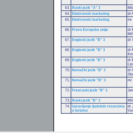
63.
Ruski jezik "A" 3
Mil
64.
Elektronski marketing
dr 
65.
Elektronski marketing
mr 
66.
Pravo Evropske unije
dr 
Mih
67.
Engleski jezik "B" 3
dr 
68.
Engleski jezik "B" 3
dr 
Ko
69.
Engleski jezik "B" 3
dr 
Li
70.
Nemački jezik "B" 3
dr 
Sto
71.
Nemački jezik "B" 3
mr 
72.
Francuski jezik "B" 3
Jel
73.
Ruski jezik "B" 3
Mil
74.
Upravljanje ljudskim resursima
dr 
u turizmu
Vu