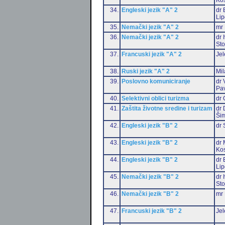
34.
Engleski jezik "A" 2
dr 
Li
35.
Nemački jezik "A" 2
mr 
36.
Nemački jezik "A" 2
dr 
Sto
37.
Francuski jezik "A" 2
Jel
38.
Ruski jezik "A" 2
Mil
39.
Poslovno komuniciranje
dr 
Pa
40.
Selektivni oblici turizma
dr 
41.
Zaštita životne sredine i turizam
dr 
Šim
42.
Engleski jezik "B" 2
dr 
43.
Engleski jezik "B" 2
dr 
Ko
44.
Engleski jezik "B" 2
dr 
Li
45.
Nemački jezik "B" 2
dr 
Sto
46.
Nemački jezik "B" 2
mr 
47.
Francuski jezik "B" 2
Jel