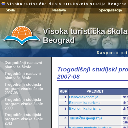
Visoka turistička škola strukovnih studija Beograd
Škola
Nastava
Specijalizacija
Visoka turistička škola
Beograd
Raspored pol
Dvogodišnji nastavni
plan više škole
Trogodišnji studijski p
Trogodišnji nastavni
2007-08
plan više škole
Trogodišnji studijski
program visoke škole
RBR
PREDMET
2007-08
1.
Osnovi ekonomije
dr 
Trogodišnji studijski
2.
Ekonomika turizma
dr 
program visoke škole
2009
3.
Ekonomika turizma
dr 
Trogodišnji studijski
4.
Turistička geografija
dr 
program visoke škole
Šim
2011
5.
Kulturno nasleđe i turizam
dr 