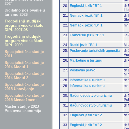
2024
20.
Engleski jezik "B" 1
dr 
Li
Digitalno poslovanje u
turizmu 2026
21.
Nemački jezik "B" 1
dr 
Sto
Trogodišnji studijski
22.
Nemački jezik "B" 1
mr 
program visoke škole
DIPL 2007-08
23.
Francuski jezik "B" 1
Jel
Trogodišnji studijski
program visoke škole
24.
Ruski jezik "B" 1
Mil
DIPL 2009
25.
Poslovanje turističkih agencija
dr 
Specijalističke studije
Vu
2011
26.
Marketing u turizmu
dr 
Specijalističke studije
2014 Modul 1
27.
Poslovno pravo
dr 
Specijalističke studije
Mih
2014 Modul 2
28.
Informatika u turizmu
dr 
Specijalističke studije
29.
Informatika u turizmu
mr 
2015 Upravljanje
Specijalističke studije
30.
Računovodstvo u turizmu
dr 
Pet
2015 Menadžment
31.
Računovodstvo u turizmu
dr 
Master studije 2023
Poslovna ekonomija
32.
Engleski jezik "A" 2
dr 
33.
Engleski jezik "A" 2
dr 
Ko