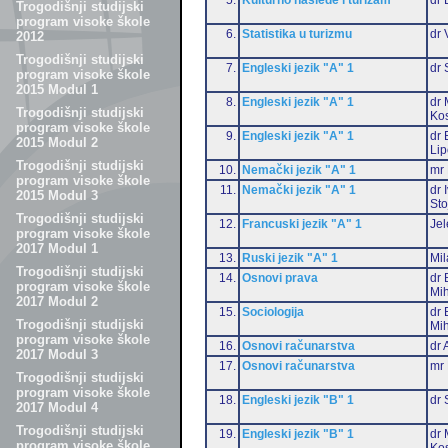
Trogodišnji studijski
program visoke škole
6.
Statistika u turizmu
dr 
2012
Trogodišnji studijski
7.
Engleski jezik "A" 1
dr 
program visoke škole
2015 Modul 1
8.
Engleski jezik "A" 1
dr 
Trogodišnji studijski
Ko
program visoke škole
9.
Engleski jezik "A" 1
dr 
2015 Modul 2
Li
Trogodišnji studijski
10.
Nemački jezik "A" 1
mr 
program visoke škole
11.
Nemački jezik "A" 1
dr 
2015 Modul 3
Sto
Trogodišnji studijski
12.
Francuski jezik "A" 1
Jel
program visoke škole
2017 Modul 1
13.
Ruski jezik "A" 1
Mil
Trogodišnji studijski
14.
Osnovi prava
dr 
program visoke škole
Mih
2017 Modul 2
15.
Sociologija
dr 
Trogodišnji studijski
Mih
program visoke škole
16.
Osnovi računarstva
dr 
2017 Modul 3
17.
Osnovi računarstva
mr 
Trogodišnji studijski
program visoke škole
18.
Engleski jezik "B" 1
dr 
2017 Modul 4
Trogodišnji studijski
19.
Engleski jezik "B" 1
dr 
program visoke škole
Ko