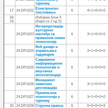
туризму
Електронско
17.
24.DP1022
6
4+1+0+0+0
пословање
18-
Изборни блок 4
19.
(бира се 2 од 5)
Интерпретација
културног
24.DP1023
наслеђа са
6
3+1+0+0+0
применом нових
технологија
Веб дизајн и
24.DP1024
управљање
6
3+1+0+0+0
садржајем
Савремене
информационе
24.DP1025
технологије и
6
3+1+0+0+0
вештачка
интелигенција
Менаџмент
24.DP1026
паметних
6
3+1+0+0+0
дестинација
Примењена
24.DP1027
психологија у
6
3+1+0+0+0
туризму
20.
24.DP1028
Стручна пракса
6
0+0+0+0+6