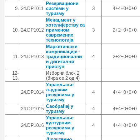
Резервациони
9.
24.DP1011
системи у
3
4+4+0+0+0
туризму
Менаџмент у
хотелијерству са
10.
24.DP1012
применом
3
2+2+0+0+0
савремених
технологија
Маркетиншке
комуникације -
11.
24.DP1013
традиционални
4
2+2+0+0+0
и дигитални
приступ
12-
Изборни блок 2
13.
(бира се 2 од 4)
Управљање
људским
24.DP1014
4
4+4+0+0+0
ресурсима у
туризму
Саобраћај у
24.DP1015
4
4+4+0+0+0
туризму
Управљање
културним
24.DP1016
4
4+4+0+0+0
ресурсима у
туризму
Друштвено