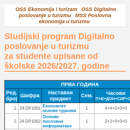
OSS Ekonomija i turizam
OSS Digitalno
poslovanje u turizmu
MSS Poslovna
ekonomija u turizmu
Studijski program
Digitalno
poslovanje u turizmu
za studente upisane od
školske 2026/2027. godine
ПРВА ГОДИНА
Ред.
Наставни
Часови
Шифра
Сем.
број
предмет
П+В+ДОН+СИР+О
Економске
1.
24.DP1001
1
4+4+0+0+0
основе туризма
Основе
2.
24.DP1002
пословне
1
2+2+0+0+0
информатике