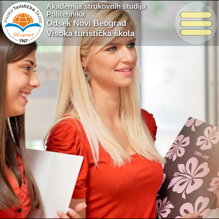
Akademija strukovnih studija
Politehnika
Odsek Novi Beograd
Visoka turistička škola