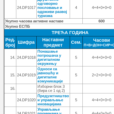
одговорно
24.DP1017
пословање и
4
4+4+0+0+0
одрживи развој
туризма
Укупно часова активне наставе
600
Укупно ЕСПБ
ТРЕЋА ГОДИНА
Ред.
Наставни
Часови
Шифра
Сем.
број
предмет
П+В+ДОН+СИР+О
Понашање
потрошача у
14.
24.DP1018
5
4+4+0+0+0
дигиталном
окружењу
Односи са
јавношћу и
15.
24.DP1019
5
2+2+0+0+0
дигиталне
комуникације
Изборни блок 3
16.
(бира се 1 од 2)
Предузетништво
24.DP1020
и управљање
5
4+4+0+0+0
иновацијама
Управљање
24.DP1021
променама у
5
4+4+0+0+0