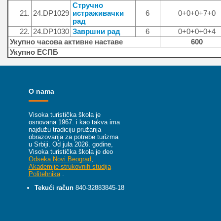
Стручно
21.
24.DP1029
истраживачки
6
0+0+0+7+0
рад
22.
24.DP1030
Завршни рад
6
0+0+0+0+4
Укупно часова активне наставе
600
Укупно ЕСПБ
O nama
Visoka turistička škola je
osnovana 1967. i kao takva ima
najdužu tradiciju pružanja
obrazovanja za potrebe turizma
u Srbiji.
Od jula 2026. godine,
Visoka turistička škola je deo
Odseka Novi Beograd
,
Akademije strukovnih studija
Politehnika
.
Tekući račun
840-32883845-18