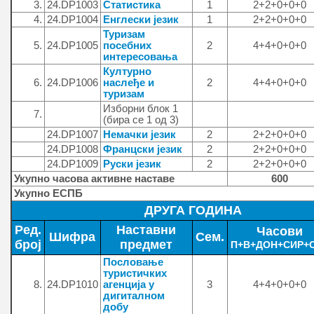
3.
24.DP1003
Статистика
1
2+2+0+0+0
4.
24.DP1004
Енглески језик
1
2+2+0+0+0
Туризам
5.
24.DP1005
посебних
2
4+4+0+0+0
интересовања
Културно
6.
24.DP1006
наслеђе и
2
4+4+0+0+0
туризам
Изборни блок 1
7.
(бира се 1 од 3)
24.DP1007
Немачки језик
2
2+2+0+0+0
24.DP1008
Францски језик
2
2+2+0+0+0
24.DP1009
Руски језик
2
2+2+0+0+0
Укупно часова активне наставе
600
Укупно ЕСПБ
ДРУГА ГОДИНА
Ред.
Наставни
Часови
Шифра
Сем.
број
предмет
П+В+ДОН+СИР+О
Пословање
туристичких
8.
24.DP1010
агенција у
3
4+4+0+0+0
дигиталном
добу