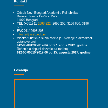
Kontakt
Odsek Novi Beograd Akademije Politehnika
Bulevar Zorana Đinđića 152a
11070 Beograd
TEL
(+381) 11
2698 222
, 2698 206, 3196 630, 3196
631
FAX
011/ 2698 205
infovts@assb.edu.rs
Visoka turistička škola stekla je Uverenje o akreditaciji
ustanove broj
612-00-00128/2012-04 od 27. aprila 2012. godine
Rešenje o dopuni dozvole za rad broj
612-00-00319/2017-06 od 15. avgusta 2017. godine
Lokacija