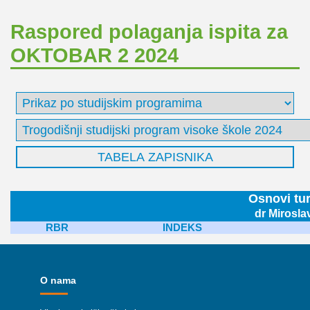
Raspored polaganja ispita za
OKTOBAR 2 2024
Osnovi tu
dr Mirosla
RBR
INDEKS
O nama