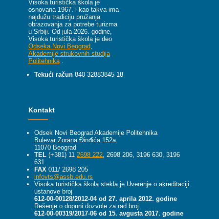
Visoka turistička škola je
osnovana 1967. i kao takva ima
najdužu tradiciju pružanja
obrazovanja za potrebe turizma
u Srbiji.
Od jula 2026. godine,
Visoka turistička škola je deo
Odseka Novi Beograd
,
Akademije strukovnih studija
Politehnika
.
Tekući račun
840-32883845-18
Kontakt
Odsek Novi Beograd Akademije Politehnika
Bulevar Zorana Đinđića 152a
11070 Beograd
TEL
(+381) 11
2698 222
, 2698 206, 3196 630, 3196
631
FAX
011/ 2698 205
infovts@assb.edu.rs
Visoka turistička škola stekla je Uverenje o akreditaciji
ustanove broj
612-00-00128/2012-04 od 27. aprila 2012. godine
Rešenje o dopuni dozvole za rad broj
612-00-00319/2017-06 od 15. avgusta 2017. godine