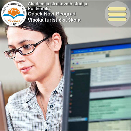
Akademija strukovnih studija
Politehnika
Odsek Novi Beograd
Visoka turistička škola