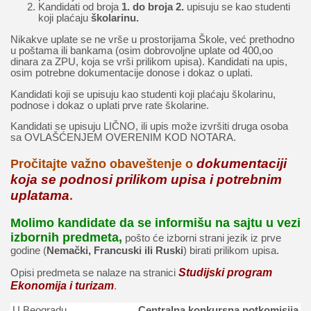
Kandidati od broja
1. do broja 2.
upisuju se kao studenti
koji plaćaju
školarinu.
Nikakve uplate se ne vrše u prostorijama Škole, već prethodno
u poštama ili bankama (osim dobrovoljne uplate od 400,oo
dinara za ZPU, koja se vrši prilikom upisa). Kandidati na upis,
osim potrebne dokumentacije donose i dokaz o uplati.
Kandidati koji se upisuju kao studenti koji plaćaju školarinu,
podnose i dokaz o uplati prve rate školarine.
Kandidati se upisuju LIČNO, ili upis može izvršiti druga osoba
sa OVLAŠĆENJEM OVERENIM KOD NOTARA.
dokumentaciji
Pročitajte važno obaveštenje o
koja se podnosi prilikom upisa i potrebnim
uplatama
.
Molimo kandidate da se informišu na sajtu u vezi
izbornih predmeta,
pošto će izborni strani jezik iz prve
godine (
Nemački, Francuski ili Ruski
) birati prilikom upisa.
Studijski program
Opisi predmeta se nalaze na stranici
Ekonomija i turizam
.
U Beogradu
Centralna konkursna potkomisija