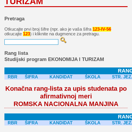
TURIZAM
Pretraga
Otkucajte prvi broj šifre (npr. ako je vaša šifra
123-IV-56
otkucajte
123
) i kliknite na dugmence za pretragu.
Rang lista
Studijski program EKONOMIJA I TURIZAM
RANG
RBR
ŠIFRA
KANDIDAT
ŠKOLA
STR. JEZ
Konačna rang-lista za upis studenata po
afirmativnoj meri
ROMSKA NACIONALNA MANJINA
RANG
RBR
ŠIFRA
KANDIDAT
ŠKOLA
STR. JEZ