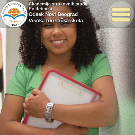
Akademija strukovnih studija
Politehnika
Odsek Novi Beograd
Visoka turistička škola