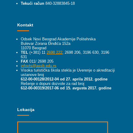
Tekući račun
840-32883845-18
Kontakt
Odsek Novi Beograd Akademije Politehnika
Bulevar Zorana Đinđića 152a
11070 Beograd
TEL
(+381) 11
2698 222
, 2698 206, 3196 630, 3196
631
FAX
011/ 2698 205
infovts@assb.edu.rs
Visoka turistička škola stekla je Uverenje o akreditaciji
ustanove broj
612-00-00128/2012-04 od 27. aprila 2012. godine
Rešenje o dopuni dozvole za rad broj
612-00-00319/2017-06 od 15. avgusta 2017. godine
Lokacija