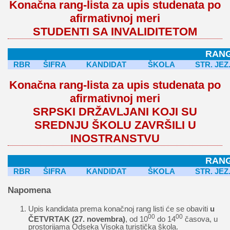
Konačna rang-lista za upis studenata po
afirmativnoj meri
STUDENTI SA INVALIDITETOM
RANG
RBR
ŠIFRA
KANDIDAT
ŠKOLA
STR. JEZ
Konačna rang-lista za upis studenata po
afirmativnoj meri
SRPSKI DRŽAVLJANI KOJI SU
SREDNJU ŠKOLU ZAVRŠILI U
INOSTRANSTVU
RANG
RBR
ŠIFRA
KANDIDAT
ŠKOLA
STR. JEZ
Napomena
Upis kandidata prema konačnoj rang listi će se obaviti
u
00
00
ČETVRTAK (27. novembra)
, od 10
do 14
časova, u
prostorijama Odseka Visoka turistička škola.