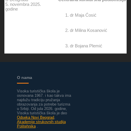
5. novembra 2025.
godine
dr Maja Ćosić
dr Milina Kosanović
dr Bojana Plemić
O nama
Visoka turistička škola je
osnovana 1967. i kao takva ima
najdužu tradiciju pružanja
obrazovanja za potrebe turizma
u Srbiji.
Od jula 2026. godine,
Visoka turistička škola je deo
Odseka Novi Beograd
,
Akademije strukovnih studija
Politehnika
.