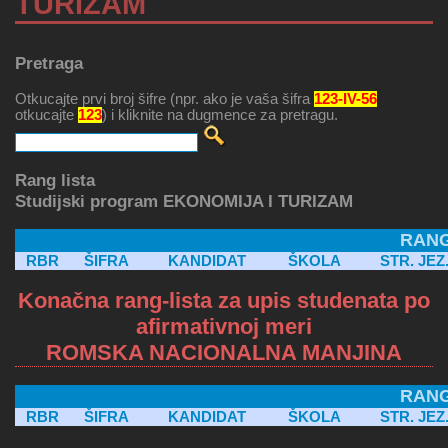
TURIZAM
Pretraga
Otkucajte prvi broj šifre (npr. ako je vaša šifra
123-IV-56
otkucajte
123
) i kliknite na dugmence za pretragu.
Rang lista
Studijski program EKONOMIJA I TURIZAM
RANG
RBR
ŠIFRA
KANDIDAT
ŠKOLA
STR. JEZ
Konačna rang-lista za upis studenata po
afirmativnoj meri
ROMSKA NACIONALNA MANJINA
RANG
RBR
ŠIFRA
KANDIDAT
ŠKOLA
STR. JEZ