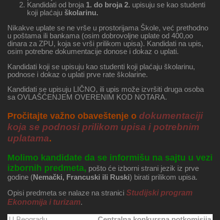
Kandidati od broja
1. do broja 2.
upisuju se kao studenti
koji plaćaju
školarinu.
Nikakve uplate se ne vrše u prostorijama Škole, već prethodno
u poštama ili bankama (osim dobrovoljne uplate od 400,oo
dinara za ZPU, koja se vrši prilikom upisa). Kandidati na upis,
osim potrebne dokumentacije donose i dokaz o uplati.
Kandidati koji se upisuju kao studenti koji plaćaju školarinu,
podnose i dokaz o uplati prve rate školarine.
Kandidati se upisuju LIČNO, ili upis može izvršiti druga osoba
sa OVLAŠĆENJEM OVERENIM KOD NOTARA.
dokumentaciji
Pročitajte važno obaveštenje o
koja se podnosi prilikom upisa i potrebnim
uplatama
.
Molimo kandidate da se informišu na sajtu u vezi
izbornih predmeta,
pošto će izborni strani jezik iz prve
godine (
Nemački, Francuski ili Ruski
) birati prilikom upisa.
Studijski program
Opisi predmeta se nalaze na stranici
Ekonomija i turizam
.
U Beogradu
Centralna konkursna potkomisija