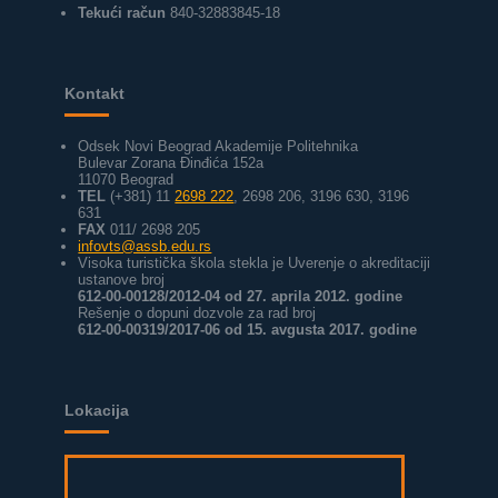
Tekući račun
840-32883845-18
Kontakt
Odsek Novi Beograd Akademije Politehnika
Bulevar Zorana Đinđića 152a
11070 Beograd
TEL
(+381) 11
2698 222
, 2698 206, 3196 630, 3196
631
FAX
011/ 2698 205
infovts@assb.edu.rs
Visoka turistička škola stekla je Uverenje o akreditaciji
ustanove broj
612-00-00128/2012-04 od 27. aprila 2012. godine
Rešenje o dopuni dozvole za rad broj
612-00-00319/2017-06 od 15. avgusta 2017. godine
Lokacija