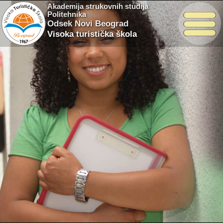
Akademija strukovnih studija
Politehnika
Odsek Novi Beograd
Visoka turistička škola