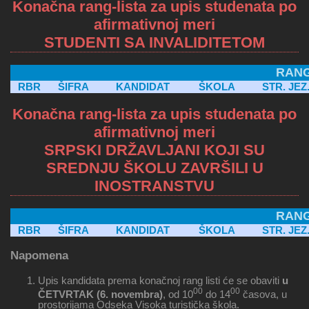
Konačna rang-lista za upis studenata po
afirmativnoj meri
STUDENTI SA INVALIDITETOM
RANG
RBR
ŠIFRA
KANDIDAT
ŠKOLA
STR. JEZ
Konačna rang-lista za upis studenata po
afirmativnoj meri
SRPSKI DRŽAVLJANI KOJI SU
SREDNJU ŠKOLU ZAVRŠILI U
INOSTRANSTVU
RANG
RBR
ŠIFRA
KANDIDAT
ŠKOLA
STR. JEZ
Napomena
Upis kandidata prema konačnoj rang listi će se obaviti
u
00
00
ČETVRTAK (6. novembra)
, od 10
do 14
časova, u
prostorijama Odseka Visoka turistička škola.