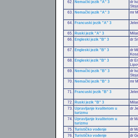
62.
Nemački jezik "A" 3
dr I
Stoj
63.
Nemački jezik "A" 3
mr M
64.
Francuski jezik "A" 3
Jele
65.
Ruski jezik "A" 3
Mila
66.
Engleski jezik "B" 3
dr S
67.
Engleski jezik "B" 3
dr M
Kosa
68.
Engleski jezik "B" 3
dr Em
Lipo
69.
Nemački jezik "B" 3
dr I
Stoj
70.
Nemački jezik "B" 3
mr M
71.
Francuski jezik "B" 3
Jele
72.
Ruski jezik "B" 3
Mila
73.
Upravljanje kvalitetom u
dr J
turizmu
74.
Upravljanje kvalitetom u
dr M
turizmu
75.
Turističko vođenje
dr M
76.
Turističko vođenje
dr G