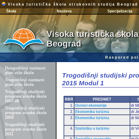
Visoka turistička škola strukovnih studija Beograd
Škola
Nastava
Specijalizacija
Visoka turistička škola
Beograd
Raspored pol
Dvogodišnji nastavni
plan više škole
Trogodišnji studijski p
Trogodišnji nastavni
2015 Modul 1
plan više škole
Trogodišnji studijski
program visoke škole
RBR
PREDMET
2007-08
1.
Osnovi ekonomije
dr Mi
Trogodišnji studijski
2.
Ekonomika turizma
dr J
program visoke škole
2009
3.
Ekonomika turizma
dr M
Trogodišnji studijski
4.
Statistika u turizmu
dr Vi
program visoke škole
2011
5.
Turistička geografija
dr D