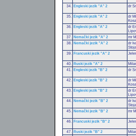
34.
Engleski jezik "A" 2
dr S
35.
Engleski jezik "A" 2
dr M
Kosa
36.
Engleski jezik "A" 2
dr Em
Lipo
37.
Nemački jezik "A" 2
mr M
38.
Nemački jezik "A" 2
dr I
Stoj
39.
Francuski jezik "A" 2
Jele
40.
Ruski jezik "A" 2
Mila
41.
Engleski jezik "B" 2
dr S
42.
Engleski jezik "B" 2
dr M
Kosa
43.
Engleski jezik "B" 2
dr Em
Lipo
44.
Nemački jezik "B" 2
dr I
Stoj
45.
Nemački jezik "B" 2
mr M
46.
Francuski jezik "B" 2
Jele
47.
Ruski jezik "B" 2
Mila