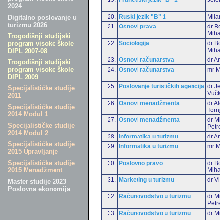
2024
20.
Ruski jezik "B" 1
Mila
Digitalno poslovanje u
turizmu 2026
21.
Osnovi prava
dr B
Miha
Trogodišnji studijski
22.
Sociologija
dr B
program visoke škole
Miha
DIPL 2007-08
23.
Osnovi računarstva
dr An
Trogodišnji studijski
program visoke škole
24.
Osnovi računarstva
mr M
DIPL 2009
25.
Poslovanje turističkih agencija
dr J
Specijalističke studije
Vučk
2011
26.
Osnovi menadžmenta
dr A
Specijalističke studije
Torn
2014 Modul 1
27.
Osnovi menadžmenta
dr M
Specijalističke studije
Petr
2014 Modul 2
28.
Informatika u turizmu
dr An
Specijalističke studije
29.
Informatika u turizmu
mr M
2015 Upravljanje
Specijalističke studije
30.
Poslovno pravo
dr B
Miha
2015 Menadžment
31.
Marketing u turizmu
dr Vi
Master studije 2023
Poslovna ekonomija
32.
Računovodstvo u turizmu
dr M
Petr
33.
Računovodstvo u turizmu
dr Mi