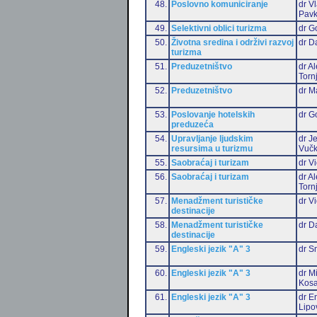
48.
Poslovno komuniciranje
dr V
Pavk
49.
Selektivni oblici turizma
dr G
50.
Životna sredina i održivi razvoj
dr D
turizma
51.
Preduzetništvo
dr A
Torn
52.
Preduzetništvo
dr M
53.
Poslovanje hotelskih
dr G
preduzeća
54.
Upravljanje ljudskim
dr J
resursima u turizmu
Vučk
55.
Saobraćaj i turizam
dr Vi
56.
Saobraćaj i turizam
dr A
Torn
57.
Menadžment turističke
dr Vi
destinacije
58.
Menadžment turističke
dr D
destinacije
59.
Engleski jezik "A" 3
dr S
60.
Engleski jezik "A" 3
dr M
Kosa
61.
Engleski jezik "A" 3
dr Em
Lipo