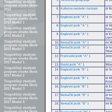
Trogodišnji studijski
program visoke škole
6.
Kulturno nasleđe i turizam
dr B
2012
Trogodišnji studijski
7.
Engleski jezik "A" 1
dr S
program visoke škole
2015 Modul 1
8.
Engleski jezik "A" 1
dr M
Trogodišnji studijski
Kosa
program visoke škole
9.
Engleski jezik "A" 1
dr Em
2015 Modul 2
Lipo
Trogodišnji studijski
10.
Nemački jezik "A" 1
mr M
program visoke škole
11.
Nemački jezik "A" 1
dr I
2015 Modul 3
Stoj
Trogodišnji studijski
12.
Francuski jezik "A" 1
Jele
program visoke škole
2017 Modul 1
13.
Ruski jezik "A" 1
Mila
Trogodišnji studijski
14.
Engleski jezik "B" 1
dr S
program visoke škole
2017 Modul 2
15.
Engleski jezik "B" 1
dr M
Trogodišnji studijski
Kosa
program visoke škole
16.
Engleski jezik "B" 1
dr Em
2017 Modul 3
Lipo
Trogodišnji studijski
17.
Nemački jezik "B" 1
dr I
program visoke škole
Stoj
2017 Modul 4
18.
Nemački jezik "B" 1
mr M
Trogodišnji studijski
program visoke škole
19.
Francuski jezik "B" 1
Jele