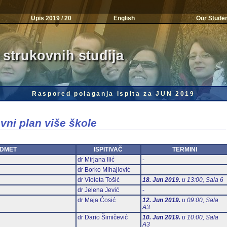
Upis 2019 / 20
English
Our Stude
 strukovnih studija
Raspored polaganja ispita za JUN 2019
vni plan više škole
DMET
ISPITIVAČ
TERMINI
dr Mirjana Ilić
-
dr Borko Mihajlović
-
dr Violeta Tošić
18. Jun 2019.
u 13:00, Sala 6
dr Jelena Jević
-
dr Maja Ćosić
12. Jun 2019.
u 09:00, Sala
А3
dr Dario Šimičević
10. Jun 2019.
u 10:00, Sala
А3