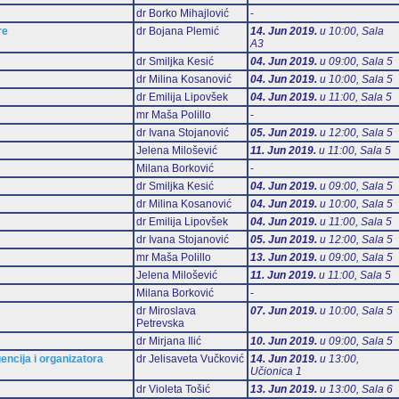
dr Borko Mihajlović
-
re
dr Bojana Plemić
14. Jun 2019.
u 10:00, Sala
А3
dr Smiljka Kesić
04. Jun 2019.
u 09:00, Sala 5
dr Milina Kosanović
04. Jun 2019.
u 10:00, Sala 5
dr Emilija Lipovšek
04. Jun 2019.
u 11:00, Sala 5
mr Maša Polillo
-
dr Ivana Stojanović
05. Jun 2019.
u 12:00, Sala 5
Jelena Milošević
11. Jun 2019.
u 11:00, Sala 5
Milana Borković
-
dr Smiljka Kesić
04. Jun 2019.
u 09:00, Sala 5
dr Milina Kosanović
04. Jun 2019.
u 10:00, Sala 5
dr Emilija Lipovšek
04. Jun 2019.
u 11:00, Sala 5
dr Ivana Stojanović
05. Jun 2019.
u 12:00, Sala 5
mr Maša Polillo
13. Jun 2019.
u 09:00, Sala 5
Jelena Milošević
11. Jun 2019.
u 11:00, Sala 5
Milana Borković
-
dr Miroslava
07. Jun 2019.
u 10:00, Sala 5
Petrevska
dr Mirjana Ilić
10. Jun 2019.
u 09:00, Sala 5
encija i organizatora
dr Jelisaveta Vučković
14. Jun 2019.
u 13:00,
Učionica 1
dr Violeta Tošić
13. Jun 2019.
u 13:00, Sala 6