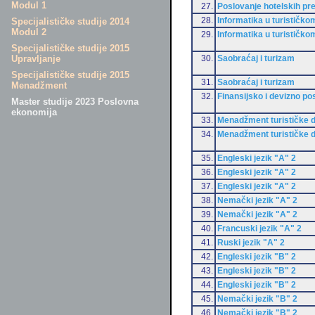
Modul 1
27.
Poslovanje hotelskih pr
28.
Informatika u turističko
Specijalističke studije 2014
Modul 2
29.
Informatika u turističko
Specijalističke studije 2015
30.
Saobraćaj i turizam
Upravljanje
Specijalističke studije 2015
31.
Saobraćaj i turizam
Menadžment
32.
Finansijsko i devizno po
Master studije 2023 Poslovna
ekonomija
33.
Menadžment turističke d
34.
Menadžment turističke d
35.
Engleski jezik "A" 2
36.
Engleski jezik "A" 2
37.
Engleski jezik "A" 2
38.
Nemački jezik "A" 2
39.
Nemački jezik "A" 2
40.
Francuski jezik "A" 2
41.
Ruski jezik "A" 2
42.
Engleski jezik "B" 2
43.
Engleski jezik "B" 2
44.
Engleski jezik "B" 2
45.
Nemački jezik "B" 2
46.
Nemački jezik "B" 2