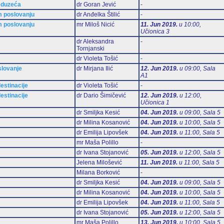
eduzeća
dr Goran Jević
-
m poslovanju
dr Anđelka Štilić
-
m poslovanju
mr Miloš Nicić
11. Jun 2019.
u 10:00,
Učionica 3
dr Aleksandra
-
Tornjanski
dr Violeta Tošić
-
slovanje
dr Mirjana Ilić
12. Jun 2019.
u 09:00, Sala
А1
estinacije
dr Violeta Tošić
-
estinacije
dr Dario Šimičević
12. Jun 2019.
u 12:00,
Učionica 1
dr Smiljka Kesić
04. Jun 2019.
u 09:00, Sala 5
dr Milina Kosanović
04. Jun 2019.
u 10:00, Sala 5
dr Emilija Lipovšek
04. Jun 2019.
u 11:00, Sala 5
mr Maša Polillo
-
dr Ivana Stojanović
05. Jun 2019.
u 12:00, Sala 5
Jelena Milošević
11. Jun 2019.
u 11:00, Sala 5
Milana Borković
-
dr Smiljka Kesić
04. Jun 2019.
u 09:00, Sala 5
dr Milina Kosanović
04. Jun 2019.
u 10:00, Sala 5
dr Emilija Lipovšek
04. Jun 2019.
u 11:00, Sala 5
dr Ivana Stojanović
05. Jun 2019.
u 12:00, Sala 5
mr Maša Polillo
13. Jun 2019.
u 10:00, Sala 5