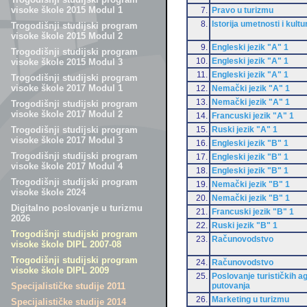
visoke škole 2015 Modul 1
7.
Pravo u turizmu
8.
Istorija umetnosti i kultu
Trogodišnji studijski program
visoke škole 2015 Modul 2
9.
Engleski jezik "A" 1
Trogodišnji studijski program
10.
Engleski jezik "A" 1
visoke škole 2015 Modul 3
11.
Engleski jezik "A" 1
Trogodišnji studijski program
visoke škole 2017 Modul 1
12.
Nemački jezik "A" 1
13.
Nemački jezik "A" 1
Trogodišnji studijski program
visoke škole 2017 Modul 2
14.
Francuski jezik "A" 1
15.
Ruski jezik "A" 1
Trogodišnji studijski program
visoke škole 2017 Modul 3
16.
Engleski jezik "B" 1
Trogodišnji studijski program
17.
Engleski jezik "B" 1
visoke škole 2017 Modul 4
18.
Engleski jezik "B" 1
Trogodišnji studijski program
19.
Nemački jezik "B" 1
visoke škole 2024
20.
Nemački jezik "B" 1
Digitalno poslovanje u turizmu
21.
Francuski jezik "B" 1
2026
22.
Ruski jezik "B" 1
Trogodišnji studijski program
23.
Računovodstvo
visoke škole DIPL 2007-08
Trogodišnji studijski program
24.
Računovodstvo
visoke škole DIPL 2009
25.
Poslovanje turističkih ag
putovanja
Specijalističke studije 2011
26.
Marketing u turizmu
Specijalističke studije 2014