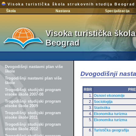
Visoka turistička škola strukovnih studija Beograd
Škola
Nastava
Specijalizacija
Visoka turistička škola
Beograd
Dvogodišnji nastavni plan više
škole
Dvogodišnji nasta
Trogodišnji nastavni plan više
škole
RBR
PRE
Trogodišnji studijski program
visoke škole 2007-08
1.
Osnovi ekonomije
Trogodišnji studijski program
2.
Sociologija
visoke škole 2009
3.
Statistika
Trogodišnji studijski program
4.
Ekonomika turizma
visoke škole 2011
5.
Ekonomika turizma
Trogodišnji studijski program
visoke škole 2012
6.
Turistička geografija
Trogodišnji studijski program