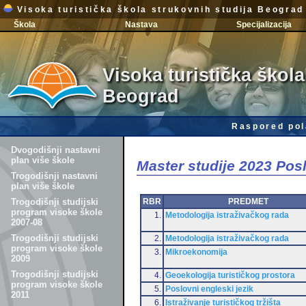
Visoka turistička škola strukovnih studija Beograd
Škola
Nastava
Specijalizacija
Visoka turistička škola
Beograd
Raspored pol
Dvogodišnji nastavni
plan više škole
Master studije 2023 Po
Trogodišnji nastavni
plan više škole
RBR
PREDMET
Trogodišnji studijski
program visoke škole
1.
Metodologija istraživačkog rada
2007-08
Trogodišnji studijski
2.
Metodologija istraživačkog rada
program visoke škole
3.
Mikroekonomija
2009
Trogodišnji studijski
4.
Geoekologija turističkog prostora
program visoke škole
5.
Poslovni engleski jezik
2011
6.
Istraživanje turističkog tržišta