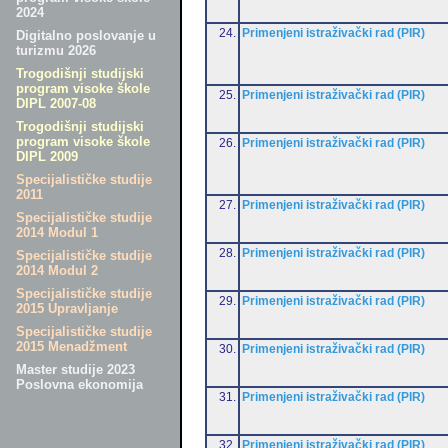
2024
24.
Primenjeni istraživački rad (PIR)
Digitalno poslovanje u
turizmu 2026
Trogodišnji studijski
program visoke škole
25.
Primenjeni istraživački rad (PIR)
DIPL 2007-08
Trogodišnji studijski
program visoke škole
26.
Primenjeni istraživački rad (PIR)
DIPL 2009
Specijalističke studije
2011
27.
Primenjeni istraživački rad (PIR)
Specijalističke studije
2014 Modul 1
28.
Primenjeni istraživački rad (PIR)
Specijalističke studije
2014 Modul 2
Specijalističke studije
29.
Primenjeni istraživački rad (PIR)
2015 Upravljanje
Specijalističke studije
2015 Menadžment
30.
Primenjeni istraživački rad (PIR)
Master studije 2023
Poslovna ekonomija
31.
Primenjeni istraživački rad (PIR)
32.
Primenjeni istraživački rad (PIR)