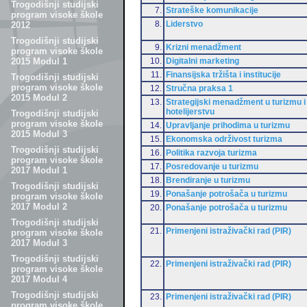
Trogodišnji studijski
7.
Strateške komunikacije
program visoke škole
8.
Liderstvo
2012
Trogodišnji studijski
9.
Krizni menadžment
program visoke škole
10.
Digitalni marketing
2015 Modul 1
11.
Finansijska tržišta i institucije
Trogodišnji studijski
program visoke škole
12.
Stručna praksa 1
2015 Modul 2
13.
Strategijski menadžment u turizmu i
hotelijerstvu
Trogodišnji studijski
program visoke škole
14.
Upravljanje prihodima u turizmu
2015 Modul 3
15.
Ekonomska održivost turizma
Trogodišnji studijski
16.
Politika razvoja turizma
program visoke škole
17.
Posredovanje u turizmu
2017 Modul 1
18.
Brendiranje u turizmu
Trogodišnji studijski
19.
Ponašanje potrošača u turizmu
program visoke škole
2017 Modul 2
20.
Ponašanje potrošača u turizmu
Trogodišnji studijski
21.
Primenjeni istraživački rad (PIR)
program visoke škole
2017 Modul 3
Trogodišnji studijski
22.
Primenjeni istraživački rad (PIR)
program visoke škole
2017 Modul 4
Trogodišnji studijski
23.
Primenjeni istraživački rad (PIR)
program visoke škole