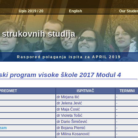
Upis 2019 / 20
English
Our Stude
 strukovnih studija
Raspored polaganja ispita za APRIL 2019
jski program visoke škole 2017 Modul 4
PREDMET
ISPITIVAČ
TERMINI
dr Mirjana Ilić
-
dr Jelena Jević
-
dr Maja Ćosić
-
dr Violeta Tošić
-
dr Dario Šimičević
-
izam
dr Bojana Plemić
-
dr Milina Kosanović
-