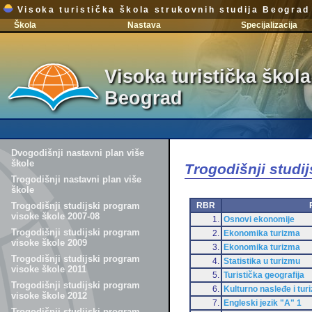
Visoka turistička škola strukovnih studija Beograd
Škola
Nastava
Specijalizacija
Visoka turistička škola
Beograd
Dvogodišnji nastavni plan više
škole
Trogodišnji studi
Trogodišnji nastavni plan više
škole
RBR
Trogodišnji studijski program
visoke škole 2007-08
1.
Osnovi ekonomije
Trogodišnji studijski program
2.
Ekonomika turizma
visoke škole 2009
3.
Ekonomika turizma
Trogodišnji studijski program
4.
Statistika u turizmu
visoke škole 2011
5.
Turistička geografija
Trogodišnji studijski program
6.
Kulturno nasleđe i tur
visoke škole 2012
7.
Engleski jezik "A" 1
Trogodišnji studijski program