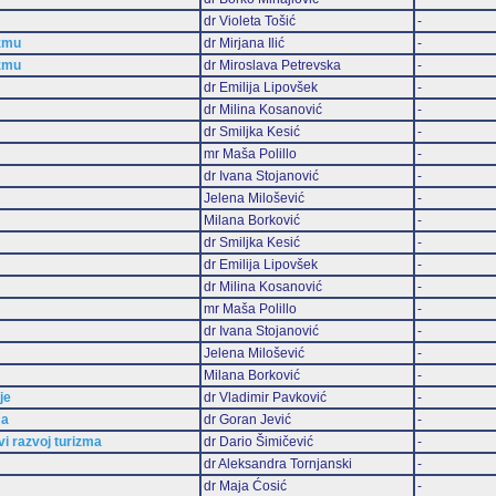
dr Violeta Tošić
-
zmu
dr Mirjana Ilić
-
zmu
dr Miroslava Petrevska
-
dr Emilija Lipovšek
-
dr Milina Kosanović
-
dr Smiljka Kesić
-
mr Maša Polillo
-
dr Ivana Stojanović
-
Jelena Milošević
-
Milana Borković
-
dr Smiljka Kesić
-
dr Emilija Lipovšek
-
dr Milina Kosanović
-
mr Maša Polillo
-
dr Ivana Stojanović
-
Jelena Milošević
-
Milana Borković
-
je
dr Vladimir Pavković
-
ma
dr Goran Jević
-
vi razvoj turizma
dr Dario Šimičević
-
dr Aleksandra Tornjanski
-
dr Maja Ćosić
-