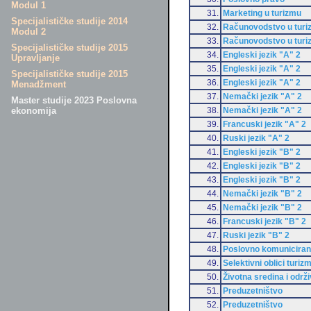
Modul 1
31.
Marketing u turizmu
Specijalističke studije 2014
32.
Računovodstvo u turi
Modul 2
33.
Računovodstvo u turi
Specijalističke studije 2015
34.
Engleski jezik "A" 2
Upravljanje
35.
Engleski jezik "A" 2
Specijalističke studije 2015
36.
Engleski jezik "A" 2
Menadžment
37.
Nemački jezik "A" 2
Master studije 2023 Poslovna
38.
Nemački jezik "A" 2
ekonomija
39.
Francuski jezik "A" 2
40.
Ruski jezik "A" 2
41.
Engleski jezik "B" 2
42.
Engleski jezik "B" 2
43.
Engleski jezik "B" 2
44.
Nemački jezik "B" 2
45.
Nemački jezik "B" 2
46.
Francuski jezik "B" 2
47.
Ruski jezik "B" 2
48.
Poslovno komuniciran
49.
Selektivni oblici turiz
50.
Životna sredina i održi
51.
Preduzetništvo
52.
Preduzetništvo