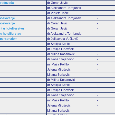
preduzeća
dr Goran Jević
-
dr Aleksandra Tornjanski
-
dr Violeta Tošić
-
 poslovanje
dr Aleksandra Tornjanski
-
 poslovanje
dr Goran Jević
-
 u hotelijerstvu
dr Goran Jević
-
u hotelijerstvu
dr Aleksandra Tornjanski
-
m personalom
dr Jelisaveta Vučković
-
dr Smiljka Kesić
-
dr Emilija Lipovšek
-
dr Milina Kosanović
-
dr Ivana Stojanović
-
mr Maša Polillo
-
Jelena Milošević
-
Milana Borković
-
dr Milina Kosanović
-
dr Smiljka Kesić
-
dr Emilija Lipovšek
-
dr Ivana Stojanović
-
mr Maša Polillo
-
Jelena Milošević
-
Milana Borković
-