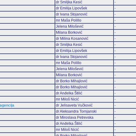
dr Smiljka Kesić
-
dr Emilija Lipovšek
-
dr Ivana Stojanović
-
mr Maša Polillo
-
Jelena Milošević
-
Milana Borković
-
dr Milina Kosanović
-
dr Smiljka Kesić
-
dr Emilija Lipovšek
-
dr Ivana Stojanović
-
mr Maša Polillo
-
Jelena Milošević
-
Milana Borković
-
dr Borko Mihajlović
-
dr Borko Mihajlović
-
dr Anđelka Štilić
-
mr Miloš Nicić
-
 agencija
dr Jelisaveta Vučković
-
dr Aleksandra Tornjanski
-
dr Miroslava Petrevska
-
dr Anđelka Štilić
-
mr Miloš Nicić
-
dr Borko Mihajlović
-