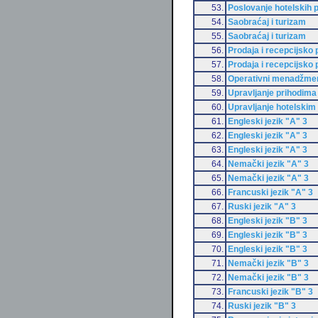
53.
Poslovanje hotelskih 
54.
Saobraćaj i turizam
55.
Saobraćaj i turizam
56.
Prodaja i recepcijsko
57.
Prodaja i recepcijsko
58.
Operativni menadžment
59.
Upravljanje prihodima 
60.
Upravljanje hotelski
61.
Engleski jezik "A" 3
62.
Engleski jezik "A" 3
63.
Engleski jezik "A" 3
64.
Nemački jezik "A" 3
65.
Nemački jezik "A" 3
66.
Francuski jezik "A" 3
67.
Ruski jezik "A" 3
68.
Engleski jezik "B" 3
69.
Engleski jezik "B" 3
70.
Engleski jezik "B" 3
71.
Nemački jezik "B" 3
72.
Nemački jezik "B" 3
73.
Francuski jezik "B" 3
74.
Ruski jezik "B" 3