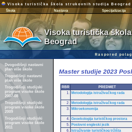
Visoka turistička škola strukovnih studija Beograd
Škola
Nastava
Specijalizacija
Visoka turistička škola
Beograd
Raspored polag
Dvogodišnji nastavni
plan više škole
Master studije 2023 Po
Trogodišnji nastavni
plan više škole
RBR
PREDMET
Trogodišnji studijski
program visoke škole
1.
Metodologija istraživačkog rada
2007-08
Trogodišnji studijski
2.
Metodologija istraživačkog rada
program visoke škole
3.
Mikroekonomija
2009
Trogodišnji studijski
4.
Geoekologija turističkog prostora
program visoke škole
5.
Poslovni engleski jezik
2011
6.
Istraživanje turističkog tržišta