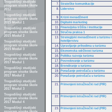
Trogodišnji studijski
7.
Strateške komunikacije
program visoke škole
8.
Liderstvo
2012
Trogodišnji studijski
9.
Krizni menadžment
program visoke škole
10.
Digitalni marketing
2015 Modul 1
11.
Finansijska tržišta i institucije
Trogodišnji studijski
program visoke škole
12.
Stručna praksa 1
2015 Modul 2
13.
Strategijski menadžment u turizmu i
hotelijerstvu
Trogodišnji studijski
program visoke škole
14.
Upravljanje prihodima u turizmu
2015 Modul 3
15.
Ekonomska održivost turizma
Trogodišnji studijski
16.
Politika razvoja turizma
program visoke škole
17.
Posredovanje u turizmu
2017 Modul 1
18.
Brendiranje u turizmu
Trogodišnji studijski
19.
Ponašanje potrošača u turizmu
program visoke škole
2017 Modul 2
20.
Ponašanje potrošača u turizmu
Trogodišnji studijski
21.
Primenjeni istraživački rad (PIR)
program visoke škole
2017 Modul 3
Trogodišnji studijski
22.
Primenjeni istraživački rad (PIR)
program visoke škole
2017 Modul 4
Trogodišnji studijski
23.
Primenjeni istraživački rad (PIR)
program visoke škole