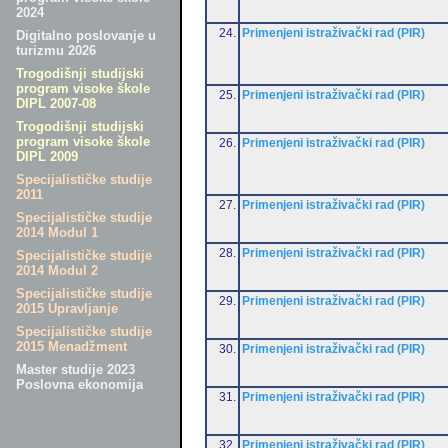
2024
24.
Primenjeni istraživački rad (PIR)
Digitalno poslovanje u
turizmu 2026
Trogodišnji studijski
program visoke škole
25.
Primenjeni istraživački rad (PIR)
DIPL 2007-08
Trogodišnji studijski
program visoke škole
26.
Primenjeni istraživački rad (PIR)
DIPL 2009
Specijalističke studije
2011
27.
Primenjeni istraživački rad (PIR)
Specijalističke studije
2014 Modul 1
28.
Primenjeni istraživački rad (PIR)
Specijalističke studije
2014 Modul 2
Specijalističke studije
29.
Primenjeni istraživački rad (PIR)
2015 Upravljanje
Specijalističke studije
2015 Menadžment
30.
Primenjeni istraživački rad (PIR)
Master studije 2023
Poslovna ekonomija
31.
Primenjeni istraživački rad (PIR)
32.
Primenjeni istraživački rad (PIR)