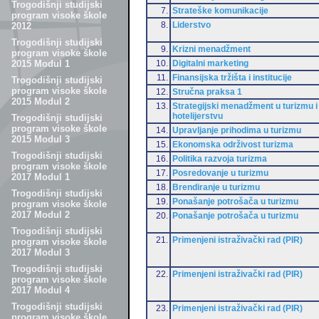
Trogodišnji studijski
7.
Strateške komunikacije
program visoke škole
8.
Liderstvo
2012
Trogodišnji studijski
9.
Krizni menadžment
program visoke škole
10.
Digitalni marketing
2015 Modul 1
11.
Finansijska tržišta i institucije
Trogodišnji studijski
program visoke škole
12.
Stručna praksa 1
2015 Modul 2
13.
Strategijski menadžment u turizmu i
hotelijerstvu
Trogodišnji studijski
program visoke škole
14.
Upravljanje prihodima u turizmu
2015 Modul 3
15.
Ekonomska održivost turizma
Trogodišnji studijski
16.
Politika razvoja turizma
program visoke škole
17.
Posredovanje u turizmu
2017 Modul 1
18.
Brendiranje u turizmu
Trogodišnji studijski
19.
Ponašanje potrošača u turizmu
program visoke škole
2017 Modul 2
20.
Ponašanje potrošača u turizmu
Trogodišnji studijski
21.
Primenjeni istraživački rad (PIR)
program visoke škole
2017 Modul 3
Trogodišnji studijski
22.
Primenjeni istraživački rad (PIR)
program visoke škole
2017 Modul 4
Trogodišnji studijski
23.
Primenjeni istraživački rad (PIR)
program visoke škole