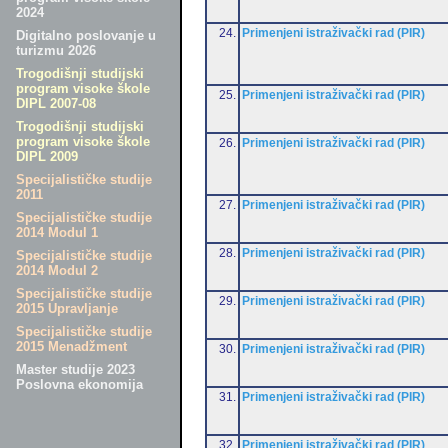
2024
24.
Primenjeni istraživački rad (PIR)
Digitalno poslovanje u
turizmu 2026
Trogodišnji studijski
program visoke škole
25.
Primenjeni istraživački rad (PIR)
DIPL 2007-08
Trogodišnji studijski
program visoke škole
26.
Primenjeni istraživački rad (PIR)
DIPL 2009
Specijalističke studije
2011
27.
Primenjeni istraživački rad (PIR)
Specijalističke studije
2014 Modul 1
28.
Primenjeni istraživački rad (PIR)
Specijalističke studije
2014 Modul 2
Specijalističke studije
29.
Primenjeni istraživački rad (PIR)
2015 Upravljanje
Specijalističke studije
2015 Menadžment
30.
Primenjeni istraživački rad (PIR)
Master studije 2023
Poslovna ekonomija
31.
Primenjeni istraživački rad (PIR)
32.
Primenjeni istraživački rad (PIR)