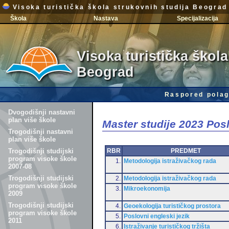
Visoka turistička škola strukovnih studija Beograd
Škola
Nastava
Specijalizacija
Visoka turistička škola
Beograd
Raspored polag
Dvogodišnji nastavni
plan više škole
Master studije 2023 Po
Trogodišnji nastavni
plan više škole
RBR
PREDMET
Trogodišnji studijski
program visoke škole
1.
Metodologija istraživačkog rada
2007-08
Trogodišnji studijski
2.
Metodologija istraživačkog rada
program visoke škole
3.
Mikroekonomija
2009
Trogodišnji studijski
4.
Geoekologija turističkog prostora
program visoke škole
5.
Poslovni engleski jezik
2011
6.
Istraživanje turističkog tržišta