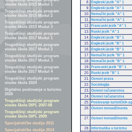
8.
Engleski jezik "A" 1
visoke škole 2015 Modul 1
9.
Engleski jezik "A" 1
Trogodišnji studijski program
10.
Nemački jezik "A" 1
visoke škole 2015 Modul 2
11.
Nemački jezik "A" 1
Trogodišnji studijski program
12.
Francuski jezik "A" 1
visoke škole 2015 Modul 3
13.
Ruski jezik "A" 1
Trogodišnji studijski program
14.
Engleski jezik "B" 1
visoke škole 2017 Modul 1
15.
Engleski jezik "B" 1
Trogodišnji studijski program
visoke škole 2017 Modul 2
16.
Engleski jezik "B" 1
17.
Nemački jezik "B" 1
Trogodišnji studijski program
visoke škole 2017 Modul 3
18.
Nemački jezik "B" 1
19.
Francuski jezik "B" 1
Trogodišnji studijski program
visoke škole 2017 Modul 4
20.
Ruski jezik "B" 1
Trogodišnji studijski program
21.
Osnovi prava
visoke škole 2024
22.
Sociologija
Digitalno poslovanje u turizmu
23.
Osnovi računarstva
2026
24.
Osnovi računarstva
Trogodišnji studijski program
25.
Poslovanje turističkih a
visoke škole DIPL 2007-08
26.
Osnovi menadžmenta
Trogodišnji studijski program
visoke škole DIPL 2009
27.
Osnovi menadžmenta
Specijalističke studije 2011
28.
Informatika u turizmu
Specijalističke studije 2014