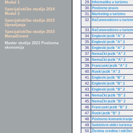
29.
Informatika u turizmu
Modul 1
30.
Poslovno pravo
Specijalističke studije 2014
Modul 2
31.
Marketing u turizmu
32.
Računovodstvo u turiz
Specijalističke studije 2015
Upravljanje
33.
Računovodstvo u turiz
Specijalističke studije 2015
34.
Engleski jezik "A" 2
Menadžment
35.
Engleski jezik "A" 2
Master studije 2023 Poslovna
ekonomija
36.
Engleski jezik "A" 2
37.
Nemački jezik "A" 2
38.
Nemački jezik "A" 2
39.
Francuski jezik "A" 2
40.
Ruski jezik "A" 2
41.
Engleski jezik "B" 2
42.
Engleski jezik "B" 2
43.
Engleski jezik "B" 2
44.
Nemački jezik "B" 2
45.
Nemački jezik "B" 2
46.
Francuski jezik "B" 2
47.
Ruski jezik "B" 2
48.
Poslovno komuniciranje
49.
Selektivni oblici turizma
50.
Životna sredina i održivi