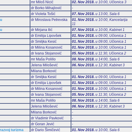
mr Miloš Nicić
02. Nov 2018.
u 10:00, Učionica 3
dr Borko Mihajlović
-
dr Violeta Tošić
07. Nov 2018.
u 13:00, Sala 6
mu
dr Miroslava Petrevska
01. Nov 2018.
u 10:00, Kancelarija
11
mu
dr Mirjana Ilić
07. Nov 2018.
u 10:00, Kabinet 1
dr Emilija Lipovšek
01. Nov 2018.
u 09:00, Učionica 1
dr Smiljka Kesić
01. Nov 2018.
u 09:00, Učionica 1
dr Milina Kosanović
01. Nov 2018.
u 10:00, Učionica 1
dr Ivana Stojanović
05. Nov 2018.
u 11:30, Učionica 2
mr Maša Polillo
08. Nov 2018.
u 14:00, Sala 6
Jelena Milošević
06. Nov 2018.
u 12:30, Kabinet 3
Milana Borković
-
dr Smiljka Kesić
01. Nov 2018.
u 09:00, Učionica 1
dr Emilija Lipovšek
01. Nov 2018.
u 09:00, Učionica 1
dr Milina Kosanović
01. Nov 2018.
u 10:00, Učionica 1
dr Ivana Stojanović
05. Nov 2018.
u 11:30, Učionica 2
mr Maša Polillo
08. Nov 2018.
u 14:00, Sala 6
Jelena Milošević
06. Nov 2018.
u 12:30, Kabinet 3
Milana Borković
-
dr Vladimir Pavković
-
dr Goran Jević
-
 razvoj turizma
dr Dario Šimičević
01. Nov 2018.
u 10:00, Sala 6