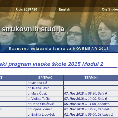
Upis 2019 / 20
English
Our Stude
 strukovnih studija
Raspored polaganja ispita za NOVEMBAR 2018
jski program visoke škole 2015 Modul 2
ET
ISPITIVAČ
TERMINI
dr Mirjana Ilić
-
dr Jelena Jević
-
dr Maja Ćosić
07. Nov 2018.
u 09:30, Sala 6
dr Violeta Tošić
07. Nov 2018.
u 12:00, Sala 6
dr Dario Šimičević
05. Nov 2018.
u 11:00, Kabinet 2
am
dr Bojana Plemić
01. Nov 2018.
u 12:00, Kabinet 6
dr Emilija Lipovšek
01. Nov 2018.
u 09:00, Učionica 1