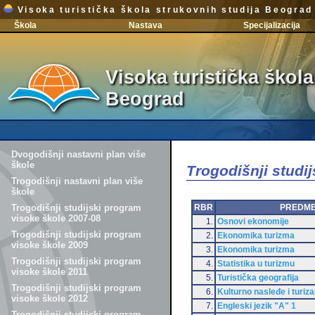
Visoka turistička škola strukovnih studija Beograd
Škola
Nastava
Specijalizacija
Visoka turistička škola
Beograd
Dvogodišnji nastavni plan više
škole
Trogodišnji studi
Trogodišnji nastavni plan više
škole
RBR
PREDM
Trogodišnji studijski program
visoke škole 2007-08
1.
Osnovi ekonomije
Trogodišnji studijski program
2.
Ekonomika turizma
visoke škole 2009
3.
Ekonomika turizma
Trogodišnji studijski program
4.
Statistika u turizmu
visoke škole 2011
5.
Turistička geografija
Trogodišnji studijski program
6.
Kulturno nasleđe i turiz
visoke škole 2012
7.
Engleski jezik "A" 1
Trogodišnji studijski program