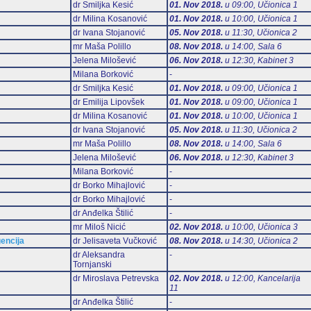
dr Smiljka Kesić
01. Nov 2018.
u 09:00, Učionica 1
dr Milina Kosanović
01. Nov 2018.
u 10:00, Učionica 1
dr Ivana Stojanović
05. Nov 2018.
u 11:30, Učionica 2
mr Maša Polillo
08. Nov 2018.
u 14:00, Sala 6
Jelena Milošević
06. Nov 2018.
u 12:30, Kabinet 3
Milana Borković
-
dr Smiljka Kesić
01. Nov 2018.
u 09:00, Učionica 1
dr Emilija Lipovšek
01. Nov 2018.
u 09:00, Učionica 1
dr Milina Kosanović
01. Nov 2018.
u 10:00, Učionica 1
dr Ivana Stojanović
05. Nov 2018.
u 11:30, Učionica 2
mr Maša Polillo
08. Nov 2018.
u 14:00, Sala 6
Jelena Milošević
06. Nov 2018.
u 12:30, Kabinet 3
Milana Borković
-
dr Borko Mihajlović
-
dr Borko Mihajlović
-
dr Anđelka Štilić
-
mr Miloš Nicić
02. Nov 2018.
u 10:00, Učionica 3
gencija
dr Jelisaveta Vučković
08. Nov 2018.
u 14:30, Učionica 2
dr Aleksandra
-
Tornjanski
dr Miroslava Petrevska
02. Nov 2018.
u 12:00, Kancelarija
11
dr Anđelka Štilić
-