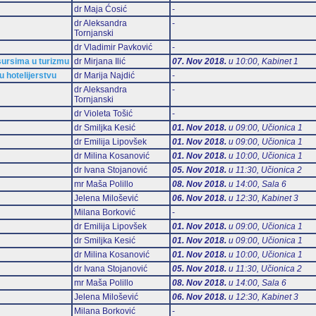
dr Maja Ćosić
-
dr Aleksandra
-
Tornjanski
dr Vladimir Pavković
-
esursima u turizmu
dr Mirjana Ilić
07. Nov 2018.
u 10:00, Kabinet 1
u hotelijerstvu
dr Marija Najdić
-
dr Aleksandra
-
Tornjanski
dr Violeta Tošić
-
dr Smiljka Kesić
01. Nov 2018.
u 09:00, Učionica 1
dr Emilija Lipovšek
01. Nov 2018.
u 09:00, Učionica 1
dr Milina Kosanović
01. Nov 2018.
u 10:00, Učionica 1
dr Ivana Stojanović
05. Nov 2018.
u 11:30, Učionica 2
mr Maša Polillo
08. Nov 2018.
u 14:00, Sala 6
Jelena Milošević
06. Nov 2018.
u 12:30, Kabinet 3
Milana Borković
-
dr Emilija Lipovšek
01. Nov 2018.
u 09:00, Učionica 1
dr Smiljka Kesić
01. Nov 2018.
u 09:00, Učionica 1
dr Milina Kosanović
01. Nov 2018.
u 10:00, Učionica 1
dr Ivana Stojanović
05. Nov 2018.
u 11:30, Učionica 2
mr Maša Polillo
08. Nov 2018.
u 14:00, Sala 6
Jelena Milošević
06. Nov 2018.
u 12:30, Kabinet 3
Milana Borković
-