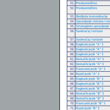
51.
Preduzetništvo
52.
Preduzetništvo
53.
Medijske komunikacije
54.
Upravljanje rizicima i r
55.
Strategijsko upravljanje 
56.
Saobraćaj i turizam
57.
Saobraćaj i turizam
58.
Engleski jezik "A" 3
59.
Engleski jezik "A" 3
60.
Engleski jezik "A" 3
61.
Nemački jezik "A" 3
62.
Nemački jezik "A" 3
63.
Francuski jezik "A" 3
64.
Ruski jezik "A" 3
65.
Engleski jezik "B" 3
66.
Engleski jezik "B" 3
67.
Engleski jezik "B" 3
68.
Nemački jezik "B" 3
69.
Nemački jezik "B" 3
70.
Francuski jezik "B" 3
71.
Ruski jezik "B" 3