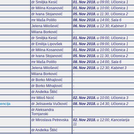
dr Smiljka Kesić
01. Nov 2018.
u 09:00, Učionica 1
dr Milina Kosanović
01. Nov 2018.
u 10:00, Učionica 1
dr Ivana Stojanović
05. Nov 2018.
u 11:30, Učionica 2
mr Maša Polillo
08. Nov 2018.
u 14:00, Sala 6
Jelena Milošević
06. Nov 2018.
u 12:30, Kabinet 3
Milana Borković
-
dr Smiljka Kesić
01. Nov 2018.
u 09:00, Učionica 1
dr Emilija Lipovšek
01. Nov 2018.
u 09:00, Učionica 1
dr Milina Kosanović
01. Nov 2018.
u 10:00, Učionica 1
dr Ivana Stojanović
05. Nov 2018.
u 11:30, Učionica 2
mr Maša Polillo
08. Nov 2018.
u 14:00, Sala 6
Jelena Milošević
06. Nov 2018.
u 12:30, Kabinet 3
Milana Borković
-
dr Borko Mihajlović
-
dr Borko Mihajlović
-
dr Anđelka Štilić
-
mr Miloš Nicić
02. Nov 2018.
u 10:00, Učionica 3
gencija
dr Jelisaveta Vučković
08. Nov 2018.
u 14:30, Učionica 2
dr Aleksandra
-
Tornjanski
dr Miroslava Petrevska
02. Nov 2018.
u 12:00, Kancelarija
11
dr Anđelka Štilić
-