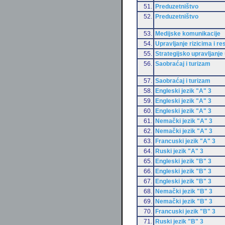
51.
Preduzetništvo
52.
Preduzetništvo
53.
Medijske komunikacije
54.
Upravljanje rizicima i r
55.
Strategijsko upravljanje 
56.
Saobraćaj i turizam
57.
Saobraćaj i turizam
58.
Engleski jezik "A" 3
59.
Engleski jezik "A" 3
60.
Engleski jezik "A" 3
61.
Nemački jezik "A" 3
62.
Nemački jezik "A" 3
63.
Francuski jezik "A" 3
64.
Ruski jezik "A" 3
65.
Engleski jezik "B" 3
66.
Engleski jezik "B" 3
67.
Engleski jezik "B" 3
68.
Nemački jezik "B" 3
69.
Nemački jezik "B" 3
70.
Francuski jezik "B" 3
71.
Ruski jezik "B" 3