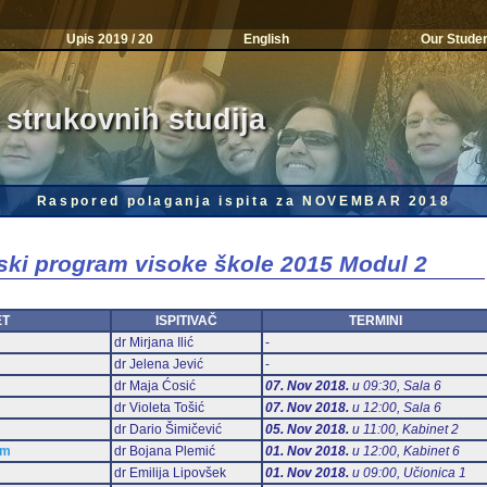
Upis 2019 / 20
English
Our Stude
 strukovnih studija
Raspored polaganja ispita za NOVEMBAR 2018
jski program visoke škole 2015 Modul 2
ET
ISPITIVAČ
TERMINI
dr Mirjana Ilić
-
dr Jelena Jević
-
dr Maja Ćosić
07. Nov 2018.
u 09:30, Sala 6
dr Violeta Tošić
07. Nov 2018.
u 12:00, Sala 6
dr Dario Šimičević
05. Nov 2018.
u 11:00, Kabinet 2
am
dr Bojana Plemić
01. Nov 2018.
u 12:00, Kabinet 6
dr Emilija Lipovšek
01. Nov 2018.
u 09:00, Učionica 1