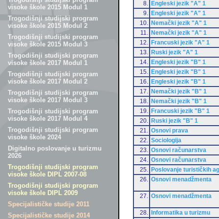
8.
Engleski jezik "A" 1
visoke škole 2015 Modul 1
9.
Engleski jezik "A" 1
Trogodišnji studijski program
10.
Nemački jezik "A" 1
visoke škole 2015 Modul 2
11.
Nemački jezik "A" 1
Trogodišnji studijski program
12.
Francuski jezik "A" 1
visoke škole 2015 Modul 3
13.
Ruski jezik "A" 1
Trogodišnji studijski program
14.
Engleski jezik "B" 1
visoke škole 2017 Modul 1
15.
Engleski jezik "B" 1
Trogodišnji studijski program
visoke škole 2017 Modul 2
16.
Engleski jezik "B" 1
17.
Nemački jezik "B" 1
Trogodišnji studijski program
visoke škole 2017 Modul 3
18.
Nemački jezik "B" 1
19.
Francuski jezik "B" 1
Trogodišnji studijski program
visoke škole 2017 Modul 4
20.
Ruski jezik "B" 1
Trogodišnji studijski program
21.
Osnovi prava
visoke škole 2024
22.
Sociologija
Digitalno poslovanje u turizmu
23.
Osnovi računarstva
2026
24.
Osnovi računarstva
Trogodišnji studijski program
25.
Poslovanje turističkih a
visoke škole DIPL 2007-08
26.
Osnovi menadžmenta
Trogodišnji studijski program
visoke škole DIPL 2009
27.
Osnovi menadžmenta
Specijalističke studije 2011
28.
Informatika u turizmu
Specijalističke studije 2014