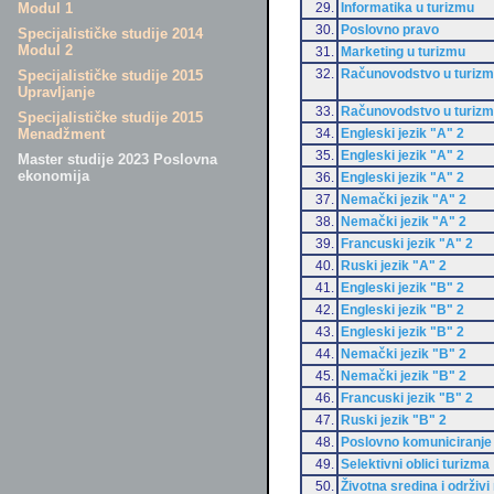
29.
Informatika u turizmu
Modul 1
30.
Poslovno pravo
Specijalističke studije 2014
Modul 2
31.
Marketing u turizmu
32.
Računovodstvo u turiz
Specijalističke studije 2015
Upravljanje
33.
Računovodstvo u turiz
Specijalističke studije 2015
34.
Engleski jezik "A" 2
Menadžment
35.
Engleski jezik "A" 2
Master studije 2023 Poslovna
ekonomija
36.
Engleski jezik "A" 2
37.
Nemački jezik "A" 2
38.
Nemački jezik "A" 2
39.
Francuski jezik "A" 2
40.
Ruski jezik "A" 2
41.
Engleski jezik "B" 2
42.
Engleski jezik "B" 2
43.
Engleski jezik "B" 2
44.
Nemački jezik "B" 2
45.
Nemački jezik "B" 2
46.
Francuski jezik "B" 2
47.
Ruski jezik "B" 2
48.
Poslovno komuniciranje
49.
Selektivni oblici turizma
50.
Životna sredina i održivi