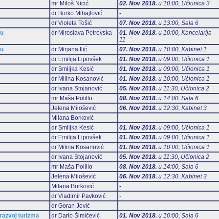
mr Miloš Nicić
02. Nov 2018.
u 10:00, Učionica 3
dr Borko Mihajlović
-
dr Violeta Tošić
07. Nov 2018.
u 13:00, Sala 6
mu
dr Miroslava Petrevska
01. Nov 2018.
u 10:00, Kancelarija
11
mu
dr Mirjana Ilić
07. Nov 2018.
u 10:00, Kabinet 1
dr Emilija Lipovšek
01. Nov 2018.
u 09:00, Učionica 1
dr Smiljka Kesić
01. Nov 2018.
u 09:00, Učionica 1
dr Milina Kosanović
01. Nov 2018.
u 10:00, Učionica 1
dr Ivana Stojanović
05. Nov 2018.
u 11:30, Učionica 2
mr Maša Polillo
08. Nov 2018.
u 14:00, Sala 6
Jelena Milošević
06. Nov 2018.
u 12:30, Kabinet 3
Milana Borković
-
dr Smiljka Kesić
01. Nov 2018.
u 09:00, Učionica 1
dr Emilija Lipovšek
01. Nov 2018.
u 09:00, Učionica 1
dr Milina Kosanović
01. Nov 2018.
u 10:00, Učionica 1
dr Ivana Stojanović
05. Nov 2018.
u 11:30, Učionica 2
mr Maša Polillo
08. Nov 2018.
u 14:00, Sala 6
Jelena Milošević
06. Nov 2018.
u 12:30, Kabinet 3
Milana Borković
-
dr Vladimir Pavković
-
dr Goran Jević
-
 razvoj turizma
dr Dario Šimičević
01. Nov 2018.
u 10:00, Sala 6