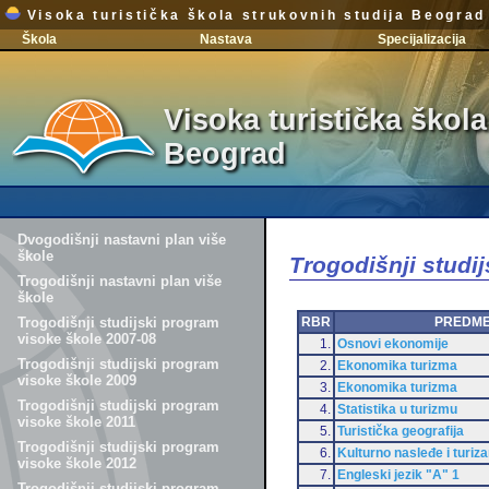
Visoka turistička škola strukovnih studija Beograd
Škola
Nastava
Specijalizacija
Visoka turistička škola
Beograd
Dvogodišnji nastavni plan više
škole
Trogodišnji studi
Trogodišnji nastavni plan više
škole
RBR
PREDM
Trogodišnji studijski program
visoke škole 2007-08
1.
Osnovi ekonomije
Trogodišnji studijski program
2.
Ekonomika turizma
visoke škole 2009
3.
Ekonomika turizma
Trogodišnji studijski program
4.
Statistika u turizmu
visoke škole 2011
5.
Turistička geografija
Trogodišnji studijski program
6.
Kulturno nasleđe i turiz
visoke škole 2012
7.
Engleski jezik "A" 1
Trogodišnji studijski program