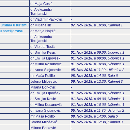
dr Maja Ćosić
-
dr Aleksandra
-
Tornjanski
dr Vladimir Pavković
-
esursima u turizmu
dr Mirjana Ilić
07. Nov 2018.
u 10:00, Kabinet 1
u hotelijerstvu
dr Marija Najdić
-
dr Aleksandra
-
Tornjanski
dr Violeta Tošić
-
dr Smiljka Kesić
01. Nov 2018.
u 09:00, Učionica 1
dr Emilija Lipovšek
01. Nov 2018.
u 09:00, Učionica 1
dr Milina Kosanović
01. Nov 2018.
u 10:00, Učionica 1
dr Ivana Stojanović
05. Nov 2018.
u 11:30, Učionica 2
mr Maša Polillo
08. Nov 2018.
u 14:00, Sala 6
Jelena Milošević
06. Nov 2018.
u 12:30, Kabinet 3
Milana Borković
-
dr Emilija Lipovšek
01. Nov 2018.
u 09:00, Učionica 1
dr Smiljka Kesić
01. Nov 2018.
u 09:00, Učionica 1
dr Milina Kosanović
01. Nov 2018.
u 10:00, Učionica 1
dr Ivana Stojanović
05. Nov 2018.
u 11:30, Učionica 2
mr Maša Polillo
08. Nov 2018.
u 14:00, Sala 6
Jelena Milošević
06. Nov 2018.
u 12:30, Kabinet 3
Milana Borković
-