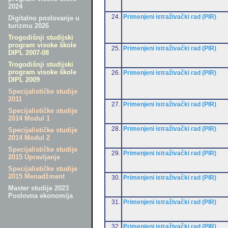
2024
24.
Primenjeni istraživački rad (PIR)
Digitalno poslovanje u
turizmu 2026
Trogodišnji studijski
program visoke škole
25.
Primenjeni istraživački rad (PIR)
DIPL 2007-08
Trogodišnji studijski
program visoke škole
26.
Primenjeni istraživački rad (PIR)
DIPL 2009
Specijalističke studije
2011
27.
Primenjeni istraživački rad (PIR)
Specijalističke studije
2014 Modul 1
28.
Primenjeni istraživački rad (PIR)
Specijalističke studije
2014 Modul 2
Specijalističke studije
29.
Primenjeni istraživački rad (PIR)
2015 Upravljanje
Specijalističke studije
2015 Menadžment
30.
Primenjeni istraživački rad (PIR)
Master studije 2023
Poslovna ekonomija
31.
Primenjeni istraživački rad (PIR)
32.
Primenjeni istraživački rad (PIR)