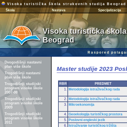
Visoka turistička škola strukovnih studija Beograd
Škola
Nastava
Specijalizacija
Visoka turistička škola
Beograd
Raspored polaga
Dvogodišnji nastavni
plan više škole
Master studije 2023 Po
Trogodišnji nastavni
plan više škole
RBR
PREDMET
Trogodišnji studijski
program visoke škole
1.
Metodologija istraživačkog rada
2007-08
Trogodišnji studijski
2.
Metodologija istraživačkog rada
program visoke škole
3.
Mikroekonomija
2009
Trogodišnji studijski
4.
Geoekologija turističkog prostora
program visoke škole
5.
Poslovni engleski jezik
2011
6.
Istraživanje turističkog tržišta