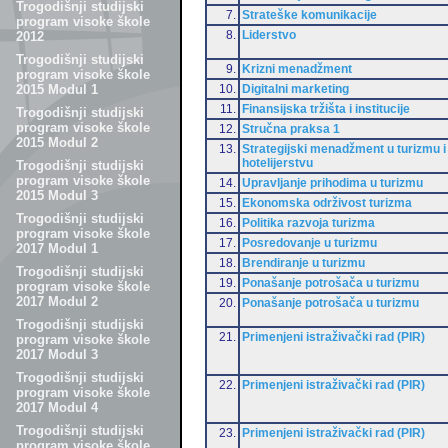
Trogodišnji studijski
7.
Strateške komunikacije
program visoke škole
8.
Liderstvo
2012
Trogodišnji studijski
9.
Krizni menadžment
program visoke škole
10.
Digitalni marketing
2015 Modul 1
11.
Finansijska tržišta i institucije
Trogodišnji studijski
program visoke škole
12.
Stručna praksa 1
2015 Modul 2
13.
Strategijski menadžment u turizmu i
hotelijerstvu
Trogodišnji studijski
program visoke škole
14.
Upravljanje prihodima u turizmu
2015 Modul 3
15.
Ekonomska održivost turizma
Trogodišnji studijski
16.
Politika razvoja turizma
program visoke škole
17.
Posredovanje u turizmu
2017 Modul 1
18.
Brendiranje u turizmu
Trogodišnji studijski
19.
Ponašanje potrošača u turizmu
program visoke škole
2017 Modul 2
20.
Ponašanje potrošača u turizmu
Trogodišnji studijski
21.
Primenjeni istraživački rad (PIR)
program visoke škole
2017 Modul 3
Trogodišnji studijski
22.
Primenjeni istraživački rad (PIR)
program visoke škole
2017 Modul 4
Trogodišnji studijski
23.
Primenjeni istraživački rad (PIR)
program visoke škole