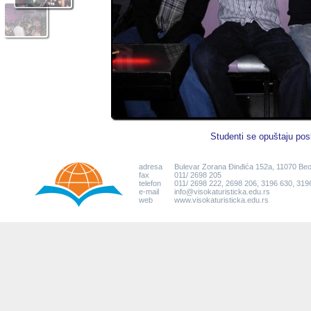
Studenti se opuštaju po
adresa
Bulevar Zorana Đinđića 152a, 11070 Be
fax
011/ 2698 205
telefon
011/ 2698 222, 2698 206, 3196 630, 319
e-mail
info@visokaturisticka.edu.rs
web
www.visokaturisticka.edu.rs