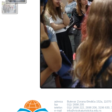
adresa
Bulevar Zorana Đinđića 152a, 11070
fax
011/ 2698 205
telefon
011/ 2698 222, 2698 206, 3196 630,
e-mail
info@visokaturisticka.edu.rs