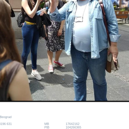
 Beograd
 3196 631
MB
17642162
PIB
104266365