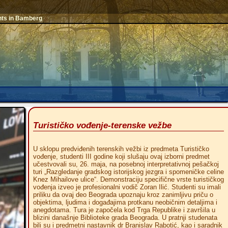
nts in Bamberg
Turističko vođenje-terenske vežbe
U sklopu predviđenih terenskih vežbi iz predmeta Turističko
vođenje, studenti III godine koji slušaju ovaj izborni predmet
učestvovali su, 26. maja, na posebnoj interpretativnoj pešačkoj
turi „Razgledanje gradskog istorijskog jezgra i spomeničke celine
Knez Mihailove ulice“. Demonstraciju specifične vrste turističkog
vođenja izveo je profesionalni vodič Zoran Ilić. Studenti su imali
priliku da ovaj deo Beograda upoznaju kroz zanimljivu priču o
objektima, ljudima i događajima protkanu neobičnim detaljima i
anegdotama. Tura je započela kod Trga Republike i završila u
blizini današnje Biblioteke grada Beograda. U pratnji studenata
bili su i predmetni nastavnik dr Branislav Rabotić, kao i saradnik