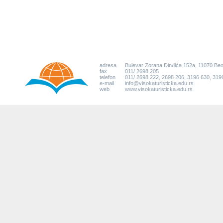
adresa
Bulevar Zorana Đinđića 152a, 11070 Be
fax
011/ 2698 205
telefon
011/ 2698 222, 2698 206, 3196 630, 319
e-mail
info@visokaturisticka.edu.rs
web
www.visokaturisticka.edu.rs