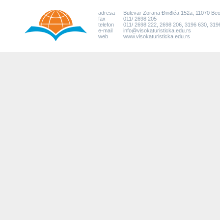
adresa
Bulevar Zorana Đinđića 152a, 11070 Be
fax
011/ 2698 205
telefon
011/ 2698 222, 2698 206, 3196 630, 319
e-mail
info@visokaturisticka.edu.rs
web
www.visokaturisticka.edu.rs