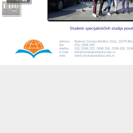
Studenti specijalističkih studija pose
adresa
Bulevar Zorana Đinđića 152a, 11070 Be
fax
011/ 2698 205
telefon
011/ 2698 222, 2698 206, 3196 630, 319
e-mail
info@visokaturisticka.edu.rs
web
www.visokaturisticka.edu.rs