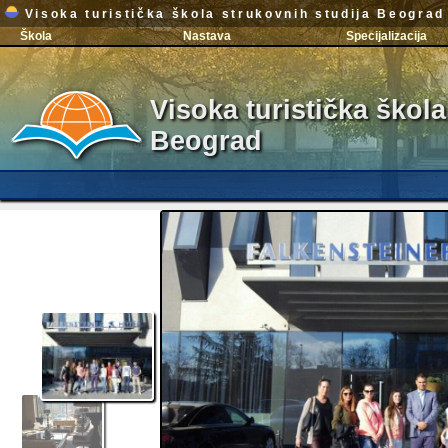
Visoka turistička škola strukovnih studija Beograd
Škola
Nastava
Specijalizacija
Visoka turistička škola
Beograd