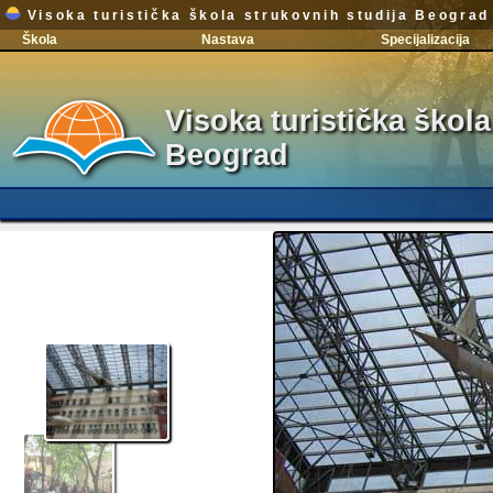
Visoka turistička škola strukovnih studija Beograd
Škola
Nastava
Specijalizacija
Visoka turistička škola
Beograd