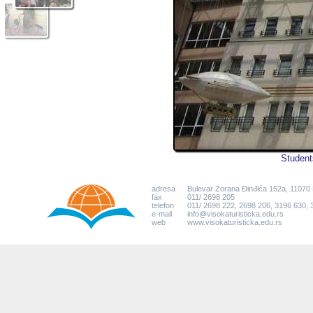
Student
adresa
Bulevar Zorana Đinđića 152a, 11070
fax
011/ 2698 205
telefon
011/ 2698 222, 2698 206, 3196 630,
e-mail
info@visokaturisticka.edu.rs
web
www.visokaturisticka.edu.rs