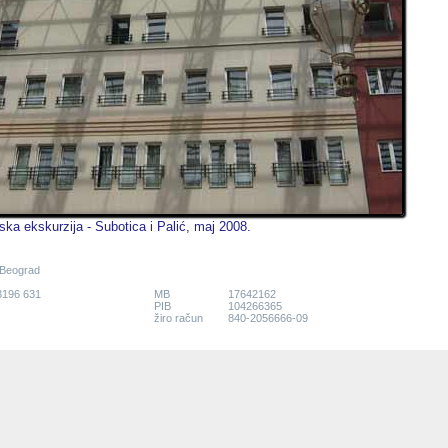
ska ekskurzija - Subotica i Palić, maj 2008.
 Beograd
 3196 631
MB
17642162
PIB
104266365
žiro račun
840-2056666-09