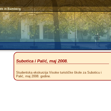
nts in Bamberg
Subotica i Palić, maj 2008.
Studentska ekskurzija Visoke turističke škole za Suboticu i
Palić, maj 2008. godine.