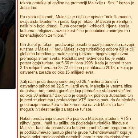
tokom protekle tri godine na promociji Malezije u Srbiji” kazao je
Jubazlan.
Po ovom diplomati, Maleziju je najbolje opisao Tarik Ramadan,
švajcarski akademik i pisac koji je rekao: „Malezija je zemlja ni
nalik bilo kojoj drugoj. Puna obećanja i krhkosti. Njena istorija,
kulturna i religiozna raznolikost čine je neobično zanimljivom i
iznenađujućom zemljom.”
Bin Jusof je tokom predavanja posebnu pažnju posvetio razvoju
turizma u Maleziji i radu Malezijskog turističkog odbora čiji je cilj
globalno brendiranje malezijskog turizma i njegova agresivna
promocija širom sveta. Rezultat ovih aktivnosti bio je veliki
porast broja turista, sa 5.56 miliona 1998. kada je prihod izneo
2.15 milijardi evra na 25.72 miliona posetilaca u 2013, u kojoj je
ostvarena zarada od oko 16 milijardi evra.
„Cilj nam je da dosegnemo broj od 29.4 miliona turista i
ostvarimo prihod od 22.5 milijardi evra. Malezija je veoma blizu
da ostvari broj turista godišnje koji premašuje stanovnovništvo
od oko 30 miliona,“ zaključio je otpravnik poslova Jubazlan. On
je pred studentima i profesorima VTŠ izrazio nadu da će sledeća
generacija menadžera u turizmu moći da vidi Maleziju kao
moguću hit destinaciju za srpske turiste.
Nakon predavanja otpravnika poslova Malezije, studenti VTŠ i
njihovi gosti, imali su priliku da pogledaju turističke filmove o
Maleziji, kao i da prisustvuju kulturno umetničkom programu koji
je podrazumevao nastup plesne grupe “Chenderawasih” koja je
izvela splet tradicionalnih narodnih igara iz ove dalekoistočne