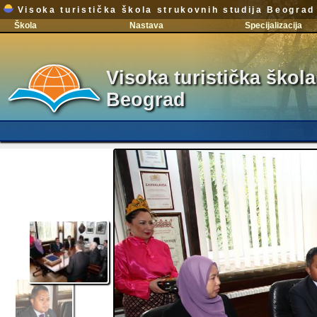
Visoka turistička škola strukovnih studija Beograd
Škola
Nastava
Specijalizacija
Visoka turistička škola
Beograd