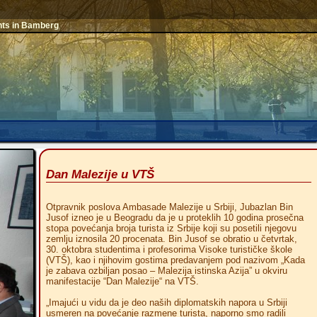
nts in Bamberg
Dan Malezije u VTŠ
Otpravnik poslova Ambasade Malezije u Srbiji, Jubazlan Bin
Jusof izneo je u Beogradu da je u proteklih 10 godina prosečna
stopa povećanja broja turista iz Srbije koji su posetili njegovu
zemlju iznosila 20 procenata. Bin Jusof se obratio u četvrtak,
30. oktobra studentima i profesorima Visoke turističke škole
(VTŠ), kao i njihovim gostima predavanjem pod nazivom „Kada
je zabava ozbiljan posao – Malezija istinska Azija” u okviru
manifestacije “Dan Malezije“ na VTŠ.
„Imajući u vidu da je deo naših diplomatskih napora u Srbiji
usmeren na povećanje razmene turista, naporno smo radili