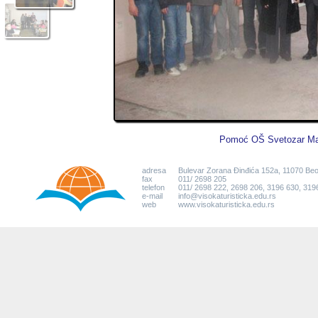
Pomoć OŠ Svetozar Mar
adresa
Bulevar Zorana Đinđića 152a, 11070 Be
fax
011/ 2698 205
telefon
011/ 2698 222, 2698 206, 3196 630, 319
e-mail
info@visokaturisticka.edu.rs
web
www.visokaturisticka.edu.rs