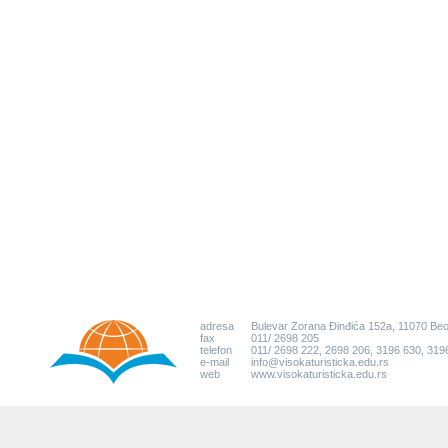
adresa
Bulevar Zorana Đinđića 152a, 11070 Be
fax
011/ 2698 205
telefon
011/ 2698 222, 2698 206, 3196 630, 319
e-mail
info@visokaturisticka.edu.rs
web
www.visokaturisticka.edu.rs